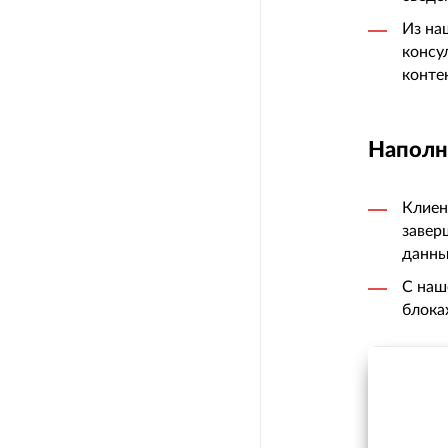
Из на
консу
конте
Наполн
Клиен
завер
данны
С наш
блока