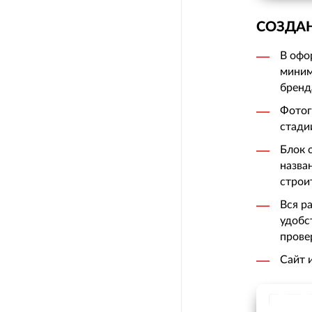
СОЗДАН
В офо
миним
бренд
Фотог
стади
Блок 
назва
строи
Вся р
удобс
прове
Сайт 