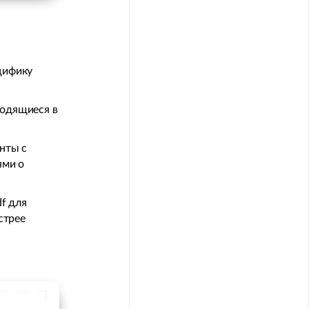
цифику
ходящиеся в
нты с
ями о
f для
стрее