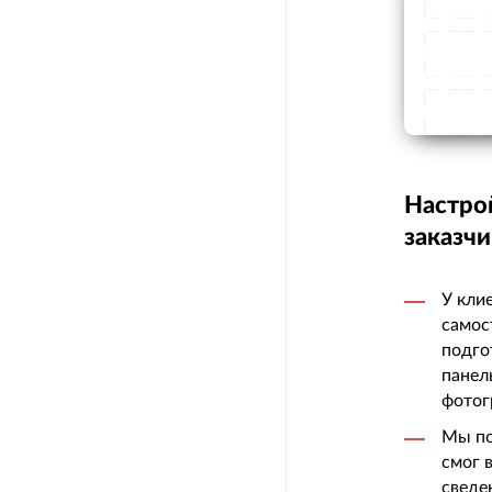
Настро
заказчи
У кли
самос
подго
панел
фотог
Мы по
смог 
сведе