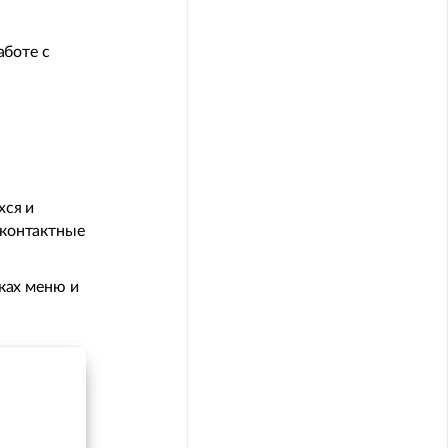
аботе с
хся и
 контактные
ках меню и