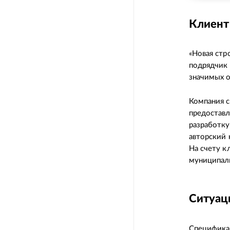
Клиент
«Новая стр
подрядчик 
значимых 
Компания 
предоставл
разработку
авторский 
На счету к
муниципал
Ситуаци
Специфика 