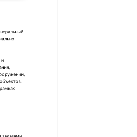
енеральный
циально
 и
ания,
сооружений,
 объектов.
 рамках
 заказами