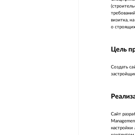
(строитель
требований
визитка, н
о строящих
Цель п
Создать са
застройщи
Реализ
Сайт разра
Management
настройки 
контентом 