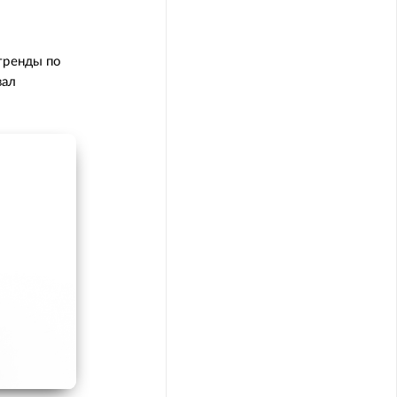
тренды по
вал