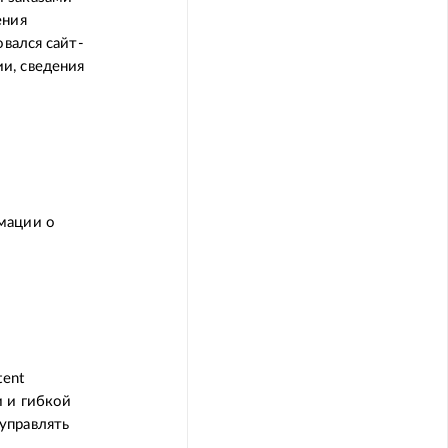
ения
овался сайт-
и, сведения
мации о
tent
и и гибкой
управлять