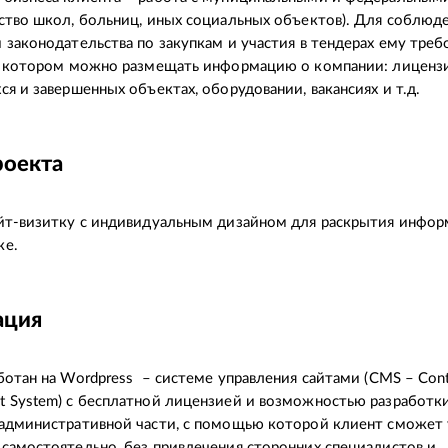
ство школ, больниц, иных социальных объектов). Для соблюд
 законодательства по закупкам и участия в тендерах ему треб
а котором можно размещать информацию о компании: лицензи
ся и завершенных объектах, оборудовании, вакансиях и т.д.
роекта
йт-визитку с индивидуальным дизайном для раскрытия инфор
ке.
ация
ботан на Wordpress – системе управления сайтами (CMS – Con
 System) с бесплатной лицензией и возможностью разработк
административной части, с помощью которой клиент сможет 
самостоятельно, без привлечения сторонних специалистов и