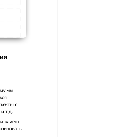
ия
ы
ому мы
ься
бъекты с
и т.д.
бы клиент
изировать