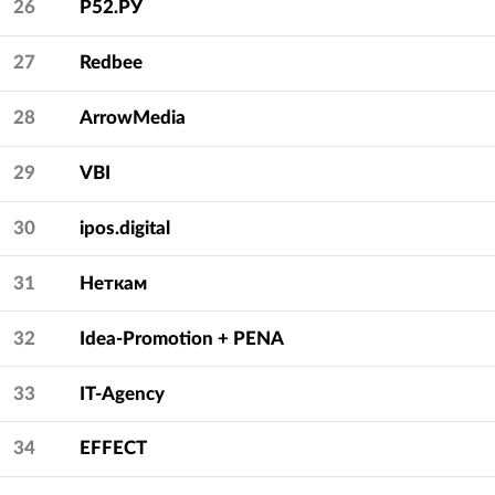
26
Р52.РУ
27
Redbee
28
ArrowMedia
29
VBI
30
ipos.digital
31
Неткам
32
Idea-Promotion + PENA
33
IT-Agency
34
EFFECT