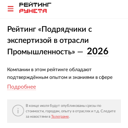
Рейтинг «Подрядчики с
экспертизой в отрасли
2026
Промышленность» —
Компании в этом рейтинге обладают
подтверждённым опытом и знаниями в сфере
«Промышленность».
Подробнее
Оценка участников основана на глубоком
В конце июля будут опубликованы срезы по
анализе их проектов, услуг, отраслевой
стоимости, городам, опыту в отраслях и т.д. Следите
экспертизы и достижений за
2025-2026 гг.
за новостями в
Телеграме
.