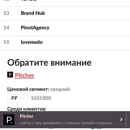
13
Brand Hub
14
PinotAgency
15
lovemedo
Обратите внимание
Pitcher
Ценовой сегмент:
средний
₽₽
••
1031000
Среди клиентов:
РЕКЛАМА
Pitcher
сайты с вау-дизайном, сложные онлайн-сервисы