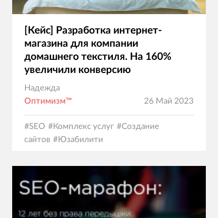
[Кейс] Разработка интернет-
магазина для компании
домашнего текстиля. На 160%
увеличили конверсию
Надежда
Оптимизм™
26 Май 2023
#
SEO
#
Комплекс услуг
#
Создание
сайтов
#
Юзабилити