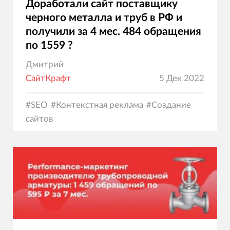
Доработали сайт поставщику
черного металла и труб в РФ и
получили за 4 мес. 484 обращения
по 1559 ?
Дмитрий
СайтКрафт
5 Дек 2022
#
SEO
#
Контекстная реклама
#
Создание
сайтов