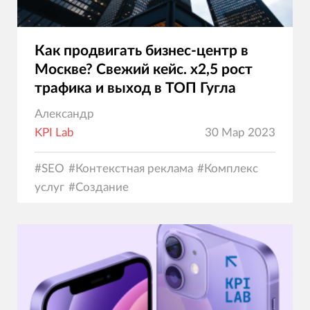
Как продвигать бизнес-центр в
Москве? Свежий кейс. х2,5 рост
трафика и выход в ТОП Гугла
Александр
KPI Lab
30 Мар 2023
#
SEO
#
Контекстная реклама
#
Комплекс
услуг
#
Создание
сайтов
#
Маркетинг
#
Дизайн