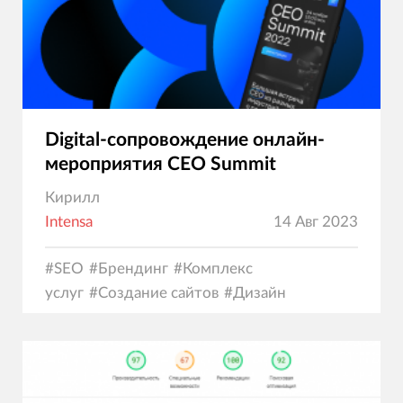
Digital-сопровождение онлайн-
мероприятия CEO Summit
Кирилл
Intensa
14 Авг 2023
#
SEO
#
Брендинг
#
Комплекс
услуг
#
Создание сайтов
#
Дизайн