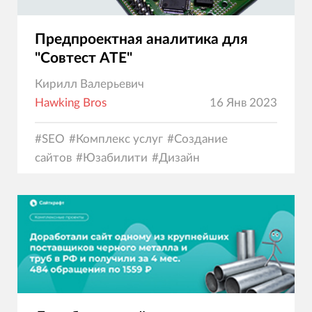
Предпроектная аналитика для
"Совтест АТЕ"
Кирилл Валерьевич
Hawking Bros
16 Янв 2023
#
SEO
#
Комплекс услуг
#
Создание
сайтов
#
Юзабилити
#
Дизайн