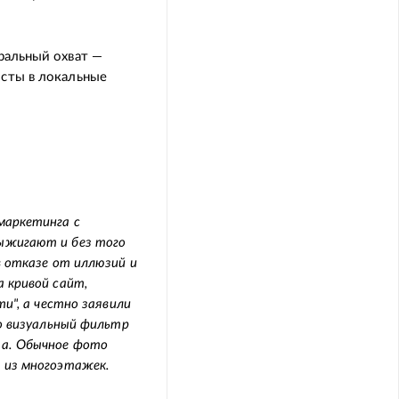
ральный охват —
осты в локальные
маркетинга с
ыжигают и без того
в отказе от иллюзий и
 кривой сайт,
и", а честно заявили
то визуальный фильтр
та. Обычное фото
 из многоэтажек.