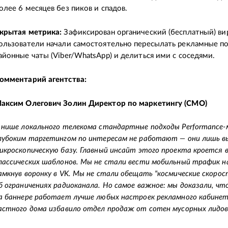
олее 6 месяцев без пиков и спадов.
крытая метрика:
Зафиксирован органический (бесплатный) ви
ользователи начали самостоятельно пересылать рекламные п
айонные чаты (Viber/WhatsApp) и делиться ими с соседями.
омментарий агентства:
аксим Олегович Золин Директор по маркетингу (CMO)
 нише локального телекома стандартные подходы Performance-
лубоким таргетингом по интересам не работают — они лишь в
икроскопическую базу. Главный инсайт этого проекта кроется 
лассических шаблонов. Мы не стали вести мобильный трафик на
амкнув воронку в VK. Мы не стали обещать "космические скорост
б ограничениях радиоканала. Но самое важное: мы доказали, ч
а баннере работает лучше любых настроек рекламного кабине
астного дома избавило отдел продаж от сотен мусорных лидов