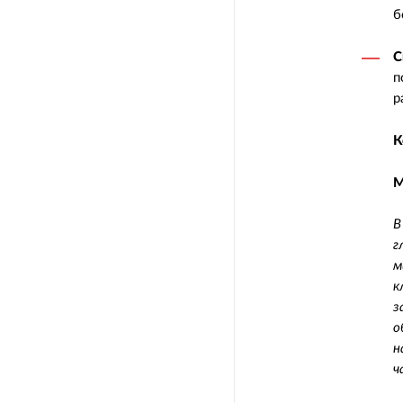
б
С
п
р
К
М
В
г
м
к
з
о
н
ч