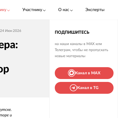
ику
Участнику
О нас
Эксперты
24 Июн 2026
ПОДПИШИТЕСЬ
ера:
на наши каналы в MAX или
Телеграм, чтобы не пропускать
новые материалы
ор
Канал в MAX
Канал в TG
кутске.
торе и