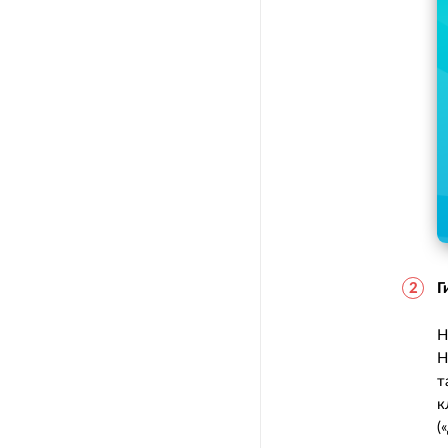
Г
Н
Н
т
к
(