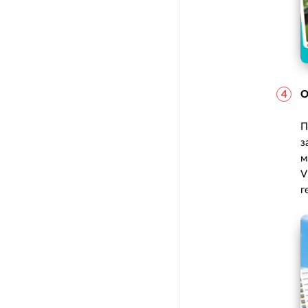
О
П
з
м
V
г