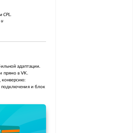
м CPL.
 и
бильной адаптации.
 прямо в VK.
 конверсию:
я подключения и блок