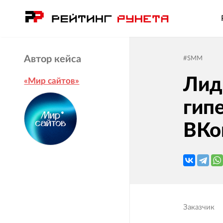
Автор кейса
#
SMM
Лид
«Мир сайтов»
гип
ВКо
Заказчик