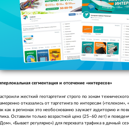
иперлокальная сегментация и отсечение «интересов»
астроили жесткий геотаргетинг строго по зонам технического
амеренно отказались от таргетинга по интересам («телеком», «
ак как в регионах это необоснованно заужает аудиторию и по
лика. Оставили только возрастной ценз (25–60 лет) и поведе
«Дом», «Бывает регулярно») для перехвата трафика в дачный сез