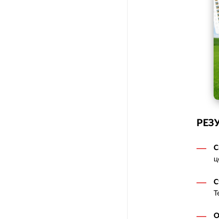
РЕЗ
С
ц
С
Т
О