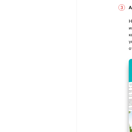
А
Н
и
к
у
о