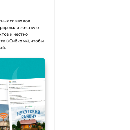
ктных символов
грировали жесткую
ктов и честно
па («Сибком»), чтобы
ий.