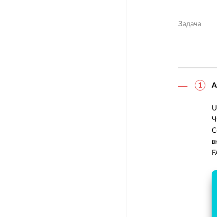
Задача
А
U
Ч
С
в
F