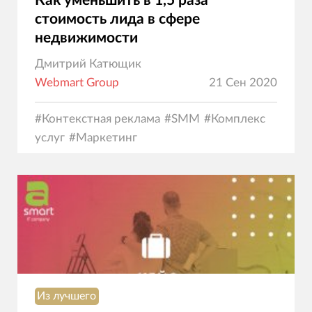
Как уменьшить в 1,5 раза
стоимость лида в сфере
недвижимости
Дмитрий Катющик
Webmart Group
21 Сен 2020
#
Контекстная реклама
#
SMM
#
Комплекс
услуг
#
Маркетинг
Из лучшего