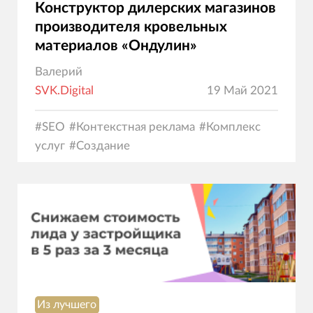
Конструктор дилерских магазинов
производителя кровельных
материалов «Ондулин»
Валерий
SVK.Digital
19 Май 2021
#
SEO
#
Контекстная реклама
#
Комплекс
услуг
#
Создание
сайтов
#
Программирование
#
Дизайн
#
Электрон
коммерция
Из лучшего