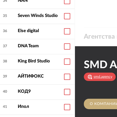
NAN
34
Seven Winds Studio
35
Else digital
36
Агентства 
DNA Team
37
King Bird Studio
38
SMD A
АЙТИФОКС
39
smd.agency
КОД9
40
О КОМПАНИ
Ипол
41