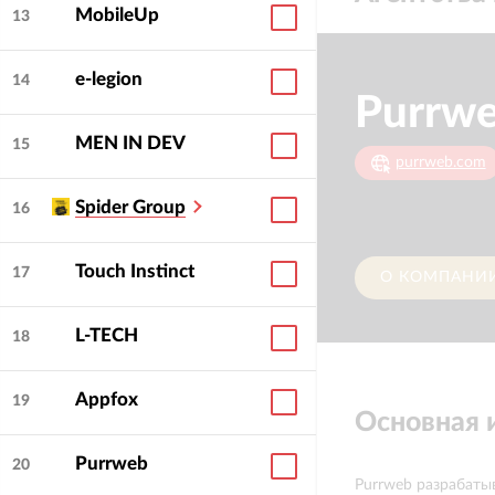
MobileUp
13
e-legion
14
Purrw
MEN IN DEV
15
purrweb.com
Spider Group
16
Touch Instinct
17
О КОМПАНИ
L-TECH
18
Appfox
19
Основная
Purrweb
20
Purrweb разрабаты