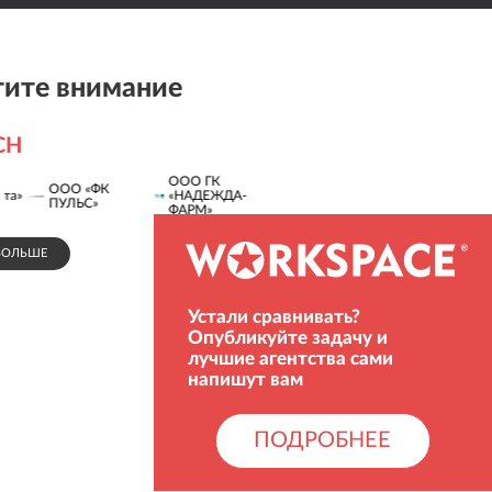
ите внимание
CH
ООО ГК
ООО «ФК
«НАДЕЖДА-
ООО «НАФИ»
ПУЛЬС»
ФАРМ»
БОЛЬШЕ
СПОНСОР
Устали сравнивать?
Опубликуйте задачу и
лучшие агентства сами
напишут вам
ПОДРОБНЕЕ