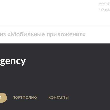
Awards 2024 в номинации
«Образование»
из «
Мобильные приложения
»
gency
И
ПОРТФОЛИО
КОНТАКТЫ