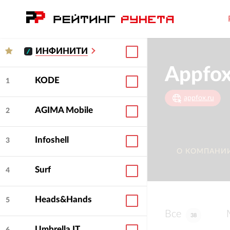
ИНФИНИТИ
Appfo
KODE
1
appfox.ru
AGIMA Mobile
2
Infoshell
3
О КОМПАНИ
Surf
4
Heads&Hands
5
Все
38
Umbrella IT