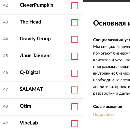
CleverPumpkin
42
The Head
Основная
43
Gravity Group
44
Специализация, ус
Мы специализируем
помогают бизнесу 
Лайв Тайпинг
45
клиентов и улучша
программы лояльно
Q-Digital
46
внутренних бизнес
необходимые специ
аналитики, проект
SALAMAT
47
разработки и даль
Qtim
48
Сила компании
Мы особенно сильн
Подробнее
границы продукта 
VibeLab
49
подрядчику нужно 