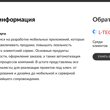
 информация
Обрат
L-TE
луги
ся на разработке мобильных приложений, которые
Среди
АО КБ
ООО «Дельта»
увеличивать продажи, повышать лояльность
«Юнстрим»
клиентов:
ть клиентский сервис. Основные продукты:
сти, оформление заказов, а также автоматизация
УЗНАТЬ 
-процессов компаний. В штате представлены все
алисты для реализации проектов под ключ: от
ирования и дизайна до мобильной и серверной
нейшего сопровождения.
ы в проектах, где есть высокая неопределенность:
еще не до конца определены бизнесом, а
включиться как партнер, а не просто исполнитель