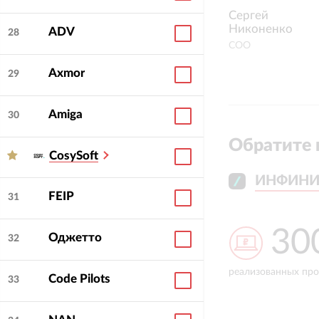
Сергей
Никоненко
ADV
28
СОО
Axmor
29
Amiga
30
Обратите 
CosySoft
ИНФИНИ
ИНФИНИ
FEIP
31
300+
5 
Оджетто
32
ких
реализованных проектов
средний срок рабо
Code Pilots
33