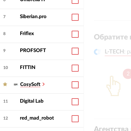
6
Siberian.pro
7
Friflex
8
Обратите 
PROFSOFT
L-TECH
L-TECH
:
:
р
р
9
FITTIN
10
2
CosySoft
Digital Lab
11
red_mad_robot
12
Агентства 