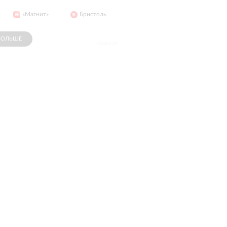
«Магнит»
Бристоль
Максидом
Цветов.ру
БОЛЬШЕ
СПОНСОР