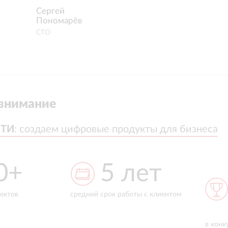
Сергей
Пономарёв
СТО
внимание
ТИ
ТИ
:
:
создаем цифровые продукты для бизнеса
создаем цифровые продукты для бизнеса
лет
1
ты с клиентом
место
опыта 
проек
в конкурсе Workspace Digital