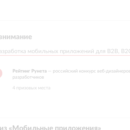
внимание
азработка мобильных приложений для B2B, B2
азработка мобильных приложений для B2B, B2
Рейтинг Рунета
—
российский конкурс веб-дизайнеро
разработчиков
4 призовых места
из «
Мобильные приложения
»