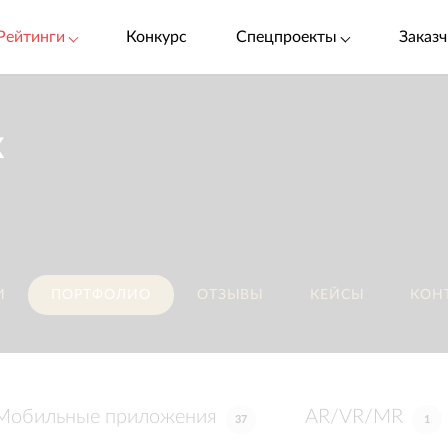
Рейтинги
Конкурс
Спецпроекты
Заказч
x
И
ПОРТФОЛИО
ОТЗЫВЫ
КЕЙСЫ
КОН
Мобильные приложения
AR/VR/MR
37
1