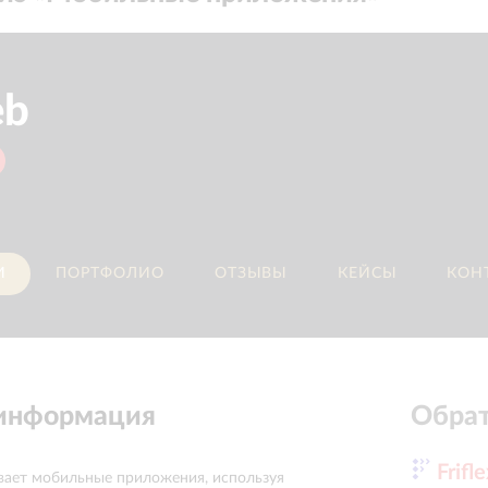
eb
И
ПОРТФОЛИО
ОТЗЫВЫ
КЕЙСЫ
КОН
 информация
Обрат
Frifl
вает мобильные приложения, используя