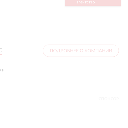
агентство
C
C
ПОДРОБНЕЕ О КОМПАНИИ
в и
СПОНСОР