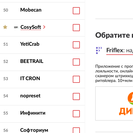
по готовому ТЗ. Мы
Mobecan
вопросы, понимать
50
измеримом результа
сформирована глуб
CosySoft
управляющие компа
Обратите 
YetiCrab
Особенности работ
51
Friflex
Friflex
:
:
на
на
В нашей работе м
этом достаточно п
BEETRAIL
52
предсказуемым. Мы
Приложение для оформления
Приложение с про
электронных страховых полисов
лояльности, онлай
живой диалог с за
сканером штрихко
IT CRON
быстро адаптирова
53
ритейлера. 10+млн
задачи и говорит н
спецификаций - мы
nopreset
54
Инфинити
55
Софториум
56