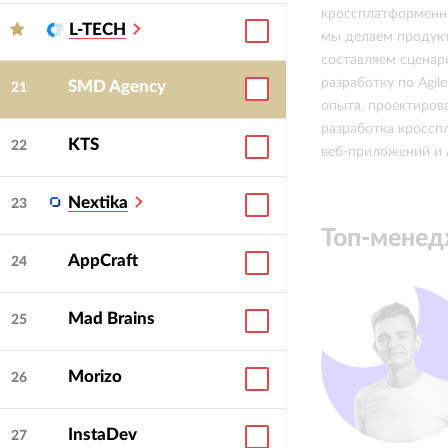
кроссплатформенны
L-TECH
мы делаем продукт
составляем сценар
разработку по Agil
SMD Agency
21
опыта, проектиров
разработка кросс
KTS
22
веб-приложений и 
Nextika
23
Топ-мене
AppCraft
24
Mad Brains
25
Morizo
26
InstaDev
27