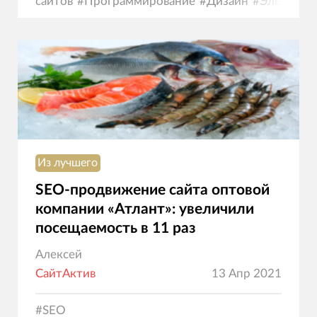
сайтов
#
Программирование
#
Дизайн
#
Электрон
коммерция
Из лучшего
SEO-продвижение сайта оптовой
компании «Атлант»: увеличили
посещаемость в 11 раз
Алексей
СайтАктив
13 Апр 2021
#
SEO