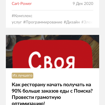
Cart-Power
9 Дек 2020
#
Комплекс
услуг
#
Программирование
#
Дизайн
#
Электронн
коммерция
Из лучшего
Как ресторану начать получать на
90% больше заказов еды с Поиска?
Провести грамотную
оптимизацию!