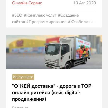
Онлайн-Сервис
13 Авг 2020
#
SEO
#
Комплекс услуг
#
Создание
сайтов
#
Программирование
#
Юзабилити
#
Диза
Из лучшего
“О`КЕЙ доставка” - дорога в ТОР
онлайн ритейла (кейс digital-
продвижения)