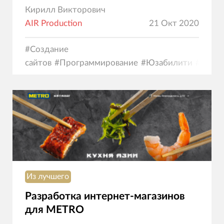
Кирилл Викторович
AIR Production
21 Окт 2020
#
Создание
сайтов
#
Программирование
#
Юзабилити
#
Диза
коммерция
Из лучшего
Разработка интернет-магазинов
для METRO