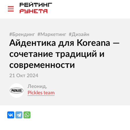
#
Брендинг
#
Маркетинг
#
Дизайн
Айдентика для Koreana —
сочетание традиций и
современности
21 Окт 2024
Леонид,
Pickles team