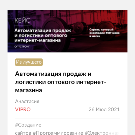
Из лучшего
Автоматизация продаж и
логистики оптового интернет-
магазина
Анастасия
VIPRO
26 Июл 2021
#
Создание
сайтов
#
Программирование
#
Электронная