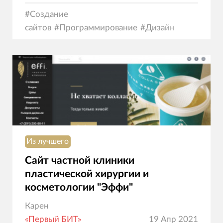
#
Создание
сайтов
#
Программирование
#
Дизайн
Из лучшего
Сайт частной клиники
пластической хирургии и
косметологии "Эффи"
Карен
«Первый БИТ»
19 Апр 2021