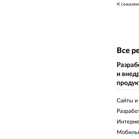
К сожален
Все р
Разраб
и внед
продук
Сайты и
Разрабо
Интерне
Мобиль