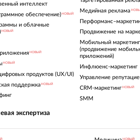
Таргетированная рекл
венный интеллект
Медийная реклама
НОВ
граммное обеспечение)
НОВЫЙ
Перформанс–маркети
граммы и облачные
)
Продвижение на марк
НОВЫЙ
Мобильный маркетин
(продвижение мобиль
риложения
НОВЫЙ
приложений)
ы
НОВЫЙ
Инфлюенс-маркетинг
цифровых продуктов (UX/UI)
Управление репутацие
ская поддержка
НОВЫЙ
CRM-маркетинг
НОВЫЙ
финг
SMM
евая экспертиза
Медицина
ЫЙ
НОВЫЙ