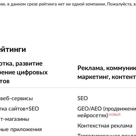
ию, в данном срезе рейтинга нет ни одной компании. Пожалуйста, 
ейтинги
отка, развитие
Реклама, коммуник
рение цифровых
маркетинг, контен
тов
 веб-сервисы
SEO
тка сайтов+SEO
GEO/AEO (продвижени
нейросетях)
НОВЫЙ
т-магазины
Контекстная реклама
ные приложения