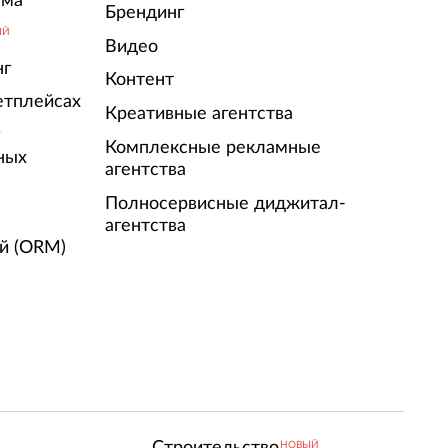
ама
Брендинг
ЫЙ
Видео
нг
Контент
етплейсах
Креативные агентства
г
Комплексные рекламные
ных
агентства
Полносервисные диджитал-
агентства
й (ORM)
Строительство
НОВЫЙ