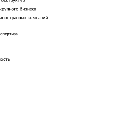
госструктур
крупного бизнеса
иностранных компаний
кспертиза
ость