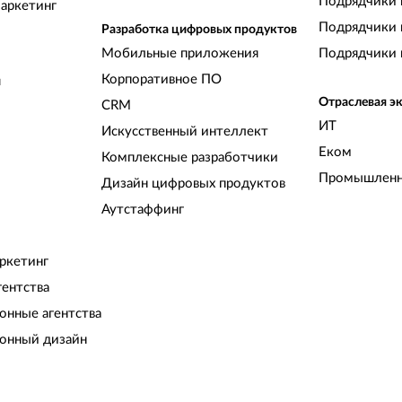
Подрядчики 
аркетинг
Подрядчики 
Разработка цифровых продуктов
Мобильные приложения
Подрядчики 
Корпоративное ПО
и
Отраслевая э
CRM
ИТ
Искусственный интеллект
Еком
Комплексные разработчики
Промышленн
Дизайн цифровых продуктов
Аутстаффинг
ркетинг
гентства
нные агентства
онный дизайн