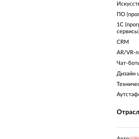
Искусст
ПО (про
1С (про
сервисы
CRM
AR/VR-п
Чат-бот
Дизайн 
Техниче
Аутстаф
Отрасл
Авто
НОВ