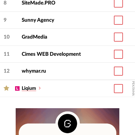
8
SiteMade.PRO
9
Sunny Agency
10
GradMedia
11
Cimes WEB Development
12
whymar.ru
РЕКЛАМА
Liqium