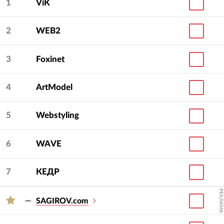
1
ViK
2
WEB2
3
Foxinet
4
ArtModel
5
Webstyling
6
WAVE
7
КЕДР
РЕКЛАМА
SAGIROV.com