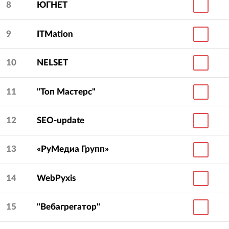
8
ЮГНЕТ
9
ITMation
10
NELSET
11
"Топ Мастерс"
12
SEO-update
13
«РуМедиа Групп»
14
WebPyxis
15
"Вебагрегатор"