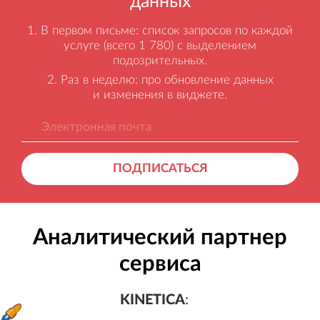
данных
В первом письме: список запросов по каждой
услуге (всего 1 780) с выделением
подозрительных.
Раз в неделю: про обновление данных
и изменения в виджете.
ПОДПИСАТЬСЯ
Аналитический партнер
сервиса
KINETICA
:
Генерация лидов, бесплатный а
KINETICA
: