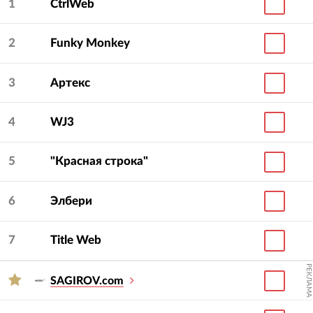
1
CtrlWeb
2
Funky Monkey
3
Артекс
4
WJ3
5
"Красная строка"
6
Элбери
7
Title Web
РЕКЛАМА
SAGIROV.com