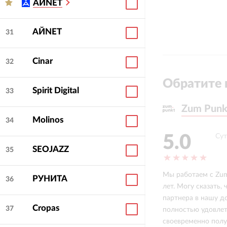
АЙNET
АЙNET
31
Cinar
32
Обратите 
Spirit Digital
33
Zum Punk
Zum Punk
Molinos
34
5.0
Сут
SEOJAZZ
35
Мы работаем с Zum
РУНИТА
36
лет. Могу сказать,
партнера в нашу д
Cropas
37
полностью удовлет
своевременно полу