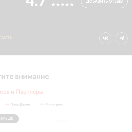
4.7
ДОБАВИТЬ ОТЗЫВ
ТАКТЫ
ите внимание
еев и Партнеры
Красный
Папа Джонс
Пилигрим
Euro-Diski
Карандаш
БОЛЬШЕ
СПОНСОР