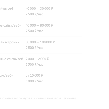
йта/веб-
40 000
—
30 000 ₽
2 500
₽/час
в сайта/веб-
40 000
—
80 000 ₽
2 500
₽/час
/настройка
30 000
—
100 000 ₽
2 500
₽/час
тие сайта/веб-
2 000
—
2 000 ₽
2 500
₽/час
там/веб-
от
15 000 ₽
5 000
₽/час
я оказывает услуги в нижнем ценовом сегменте