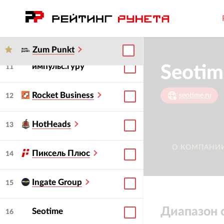
i-Media
10
АЙNET
Zum Punkt
импульс.гуру
Seotim
11
Rocket Business
seotime.ru
12
HotHeads
13
О КОМПАНИ
Пиксель Плюс
14
Ingate Group
15
Диапазон 
Seotime
16