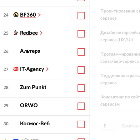
Проектирование са
BF360
24
сервиса
Redbee
Дизайн интерфейсо
25
сервиса (UX/UI)
Альтера
26
Программирование
сайта/веб-сервиса
IT-Agency
27
Поддержка и разви
сервиса
Zum Punkt
28
Консалтинг по сай
сервисам
ORWO
29
Космос-Веб
30
₽
⦁⦁⦁
Компани