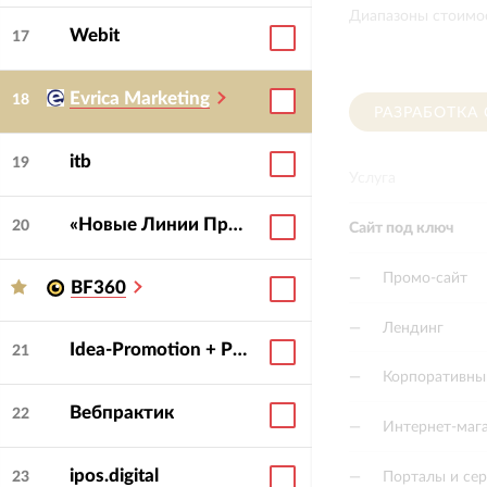
Диапазоны стоимос
Webit
17
Evrica Marketing
18
РАЗРАБОТКА
itb
19
Услуга
«Новые Линии Продвижения»
20
Сайт под ключ
—
Промо-сайт
BF360
—
Лендинг
Idea-Promotion + PENA
21
—
Корпоративны
Вебпрактик
22
—
Интернет-маг
ipos.digital
—
Порталы и се
23