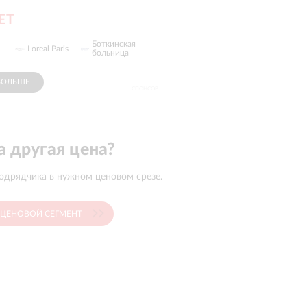
ET
Боткинская
Loreal Paris
GARNIER
больница
БОЛЬШЕ
СПОНСОР
 другая цена?
одрядчика в нужном ценовом срезе.
 ЦЕНОВОЙ СЕГМЕНТ