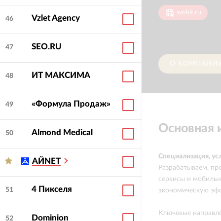
webit.ru
Vzlet Agency
46
SEO.RU
47
О КОМПАНИ
ИТ МАКСИМА
48
«Формула Продаж»
49
Основная
Almond Medical
50
Специализация, ус
АЙNET
Разрабатываем, пр
сервисы и мобильн
4 Пикселя
51
экономическую эф
Ключевые направл
Dominion
52