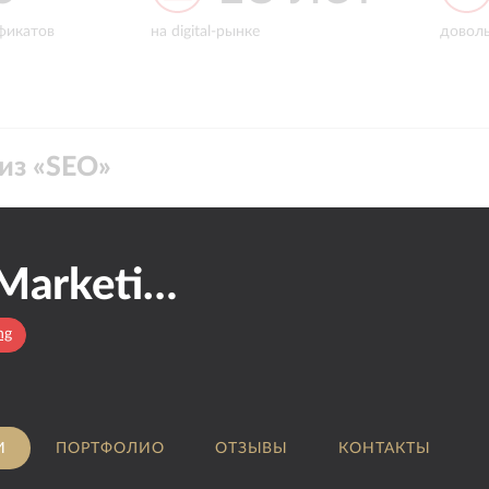
етную задачу, основываясь на особенностях бизнеса
фикатов
на digital-рынке
довол
а экономическую эффективность проектов,
ексные решения.
из «
SEO
»
Evrica Marketing
ng
И
ПОРТФОЛИО
ОТЗЫВЫ
КОНТАКТЫ