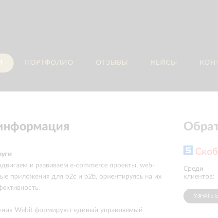
И
ПОРТФОЛИО
ОТЗЫВЫ
КЕЙСЫ
КОН
 информация
Обрат
Скоб
луги
одвигаем и развиваем e-commerce проекты, web-
Среди
Midea Group Co.
Ltd.
клиентов:
ые приложения для b2c и b2b, ориентируясь на их
фективность.
УЗНАТЬ 
ения Webit формируют единый управляемый