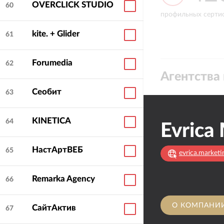
OVERCLICK STUDIO
60
продукт под конкр
попаданий в ТОП-10 различных
профильных серти
клиента.
отраслевых рейтингов
kite. + Glider
61
- Ориентируемся н
предлагаем компл
Forumedia
62
Агентства 
Сеобит
63
KINETICA
64
НастАртВЕБ
65
evrica.marketi
Remarka Agency
66
О КОМПАНИ
СайтАктив
67