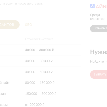
ти услуг и часовые ставки.
АЙN
Среди
Фрутоняня
La Roche Posay
клиентов:
 САЙТОВ
SEO
УЗНАТЬ 
Стоимость/ставка
40 000
—
300 000 ₽
Нужна
40 000
—
30 000 ₽
Найдите п
40 000
—
50 000 ₽
ВЫБРАТЬ
й сайт
80 000
—
150 000 ₽
азин
150 000
—
300 000 ₽
рвисы
от
200 000 ₽