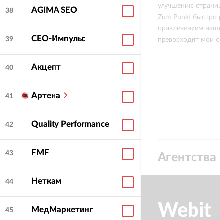
улучшению страниц
AGIMA SEO
38
Анастасия Ларчева
Zum Punkt быстро
Начальник отдела
привлечением наши
интернет-продаж
СЕО-Импульс
39
превосходит мои 
Apteka.ru
о
Zum Punkt
Акцепт
40
Артена
41
Quality Performance
42
FMF
43
Агентства 
Неткам
44
Webit
МедМаркетинг
45