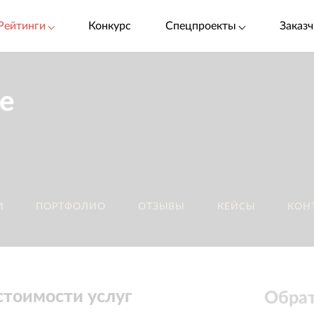
Рейтинги
Конкурс
Спецпроекты
Заказч
e
И
ПОРТФОЛИО
ОТЗЫВЫ
КЕЙСЫ
КОН
стоимости услуг
Обрат