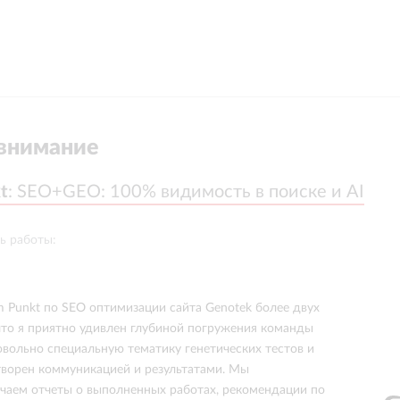
внимание
t
t
:
:
SEO+GEO: 100% видимость в поиске и AI
SEO+GEO: 100% видимость в поиске и AI
ь работы:
 Punkt по SEO оптимизации сайта Genotek более двух
 что я приятно удивлен глубиной погружения команды
овольно специальную тематику генетических тестов и
ворен коммуникацией и результатами. Мы
чаем отчеты о выполненных работах, рекомендации по