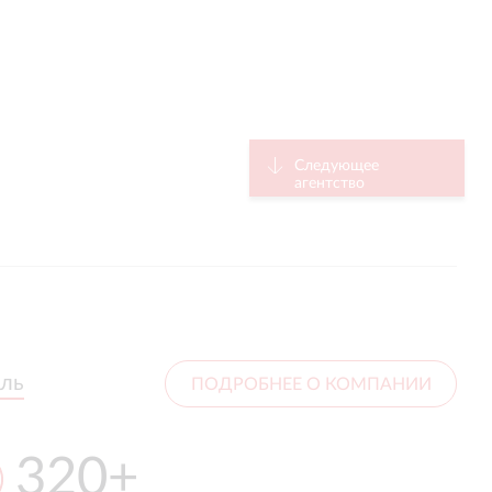
Следующее
агентство
ыль
ыль
ПОДРОБНЕЕ О КОМПАНИИ
320+
120+