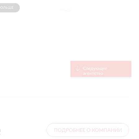
БОЛЬШЕ
СПОНСОР
Следующее
агентство
а
а
ПОДРОБНЕЕ О КОМПАНИИ