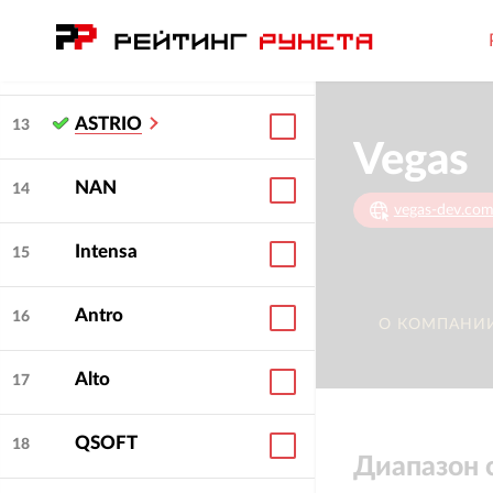
AWG
12
ASTRIO
13
Vegas
NAN
14
vegas-dev.co
Intensa
15
Antro
16
О КОМПАНИ
Alto
17
QSOFT
18
Диапазон 