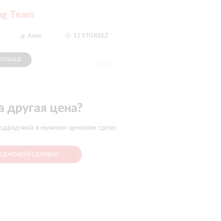
ng Тeam
Алое
12 STOREEZ
BEBAKIDS
Антей
БОЛЬШЕ
СПОНСОР
 другая цена?
одрядчика в нужном ценовом срезе.
 ЦЕНОВОЙ СЕГМЕНТ