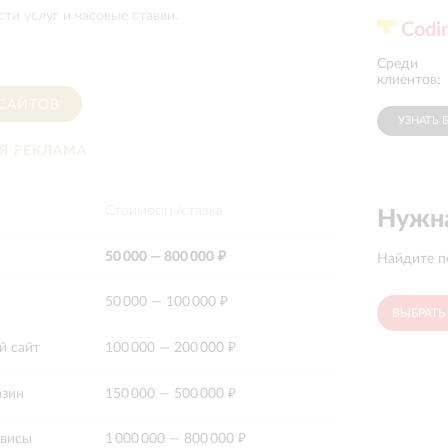
ти услуг и часовые ставки.
Сodi
Среди
Selgros
IDStore
Cash&Carry
клиентов:
 САЙТОВ
УЗНАТЬ 
Я РЕКЛАМА
Стоимость/ставка
Нужна
50 000
—
800 000 ₽
Найдите п
50 000
—
100 000 ₽
ВЫБРАТЬ
й сайт
100 000
—
200 000 ₽
азин
150 000
—
500 000 ₽
рвисы
1 000 000
—
800 000 ₽