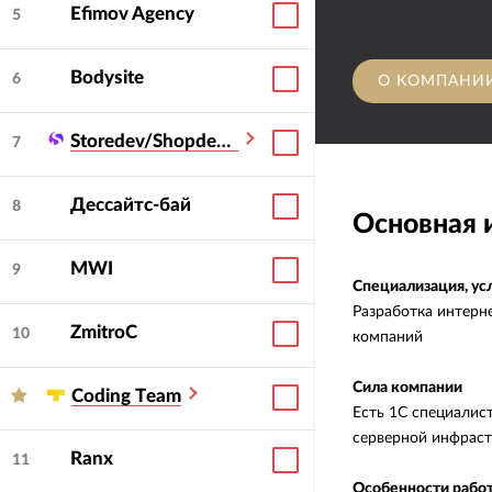
Efimov Agency
5
Bodysite
6
О КОМПАНИ
Storedev/Shopdev Systems
7
Дессайтс-бай
8
Основная
MWI
9
Специализация, ус
Разработка интерн
ZmitroC
10
компаний
Сила компании
Сoding Тeam
Есть 1С специалист
серверной инфрас
Ranx
11
Особенности работ