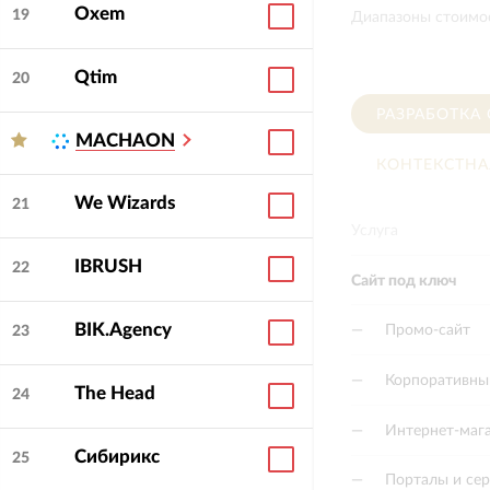
Oxem
19
Диапазоны стоимос
Qtim
20
РАЗРАБОТКА
MACHAON
КОНТЕКСТНА
We Wizards
21
Услуга
IBRUSH
22
Сайт под ключ
BIK.Agency
—
Промо-сайт
23
—
Корпоративны
The Head
24
—
Интернет-маг
Сибирикс
25
—
Порталы и се