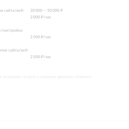
в сайта/веб-
20 000
—
50 000 ₽
2 000
₽/час
/настройка
2 500
₽/час
тие сайта/веб-
2 500
₽/час
я оказывает услуги в среднем ценовом сегменте