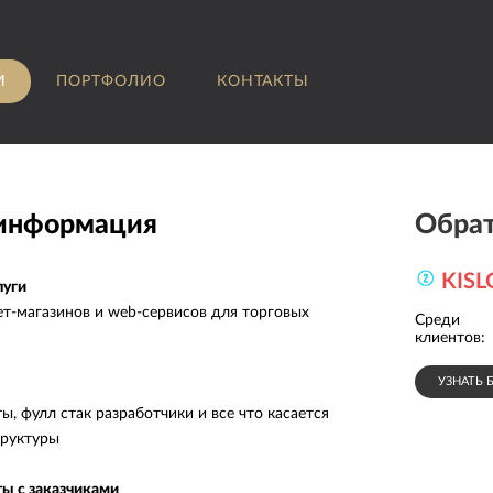
И
ПОРТФОЛИО
КОНТАКТЫ
 информация
Обрат
KIS
луги
ет-магазинов и web-сервисов для торговых
Среди
INCANTO
клиентов:
УЗНАТЬ 
ы, фулл стак разработчики и все что касается
труктуры
ы с заказчиками