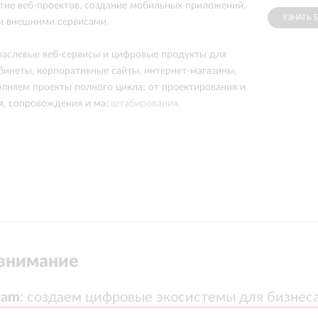
тие веб-проектов, создание мобильных приложений,
УЗНАТЬ 
и внешними сервисами.
раслевые веб-сервисы и цифровые продукты для
абинеты, корпоративные сайты, интернет-магазины,
лняем проекты полного цикла: от проектирования и
ия, сопровождения и масштабирования.
е и долгосрочное сопровождение цифровых
 1С-Битрикс и решений АСПРО. Мы не
пуском сайта, мы помогаем бизнесу выстраивать
ую инфраструктуру, развивающуюся вместе с
ачами.
зой в доработке типовых решений, разработке
нкционала, интеграции с платёжными системами и
внимание
и. Умеем работать как с новыми проектами, так и с
тами, требующими модернизации.
eam
eam
:
:
создаем цифровые экосистемы для бизнес
создаем цифровые экосистемы для бизнес
ы с заказчиками