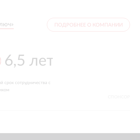
ключ»
ключ»
ПОДРОБНЕЕ О КОМПАНИИ
16+
400+
лет
успешно реализованных проектов
ке
СПОНСОР