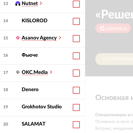
Nutnet
13
«Реше
KISLOROD
14
ireshenie.ru
Asanov Agency
15
Фьюче
16
О КОМПАНИ
OKC.Media
17
Denero
18
Основная
Grokhotov Studio
19
Специализация, ус
Основные услуги: р
SALAMAT
20
Битрикс, внедрени