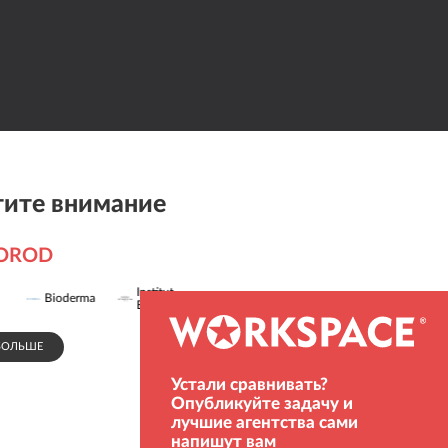
ите внимание
LOROD
Institut
Bioderma
Glenfield
Диаэм
Esthederm
БОЛЬШЕ
СПОНСОР
Устали сравнивать?
Опубликуйте задачу и
лучшие агентства сами
напишут вам