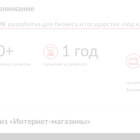
внимание
ON
ON
:
:
разработка для бизнеса и государства «под 
разработка для бизнеса и государства «под 
год
6,5 лет
тат
средний срок сотрудничества с
на рын
Заказчиком
из «
Интернет-магазины
»