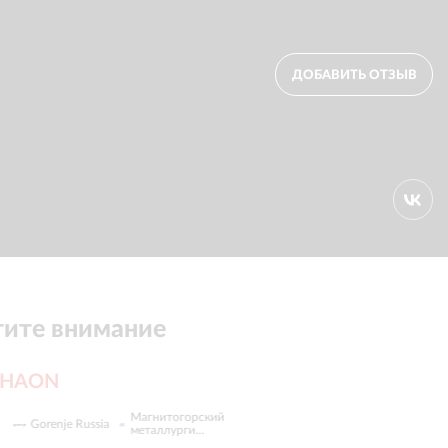
ДОБАВИТЬ ОТЗЫВ
ите внимание
HAON
Магнитогорский
Университет
Samsung SDS
X-Fit
металлурги...
МФЮА