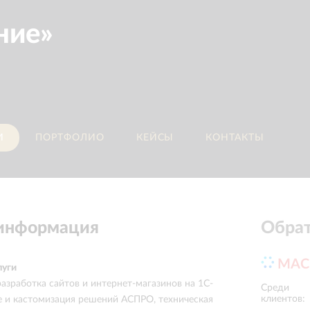
ние»
И
ПОРТФОЛИО
КЕЙСЫ
КОНТАКТЫ
 информация
Обрат
MAC
луги
азработка сайтов и интернет-магазинов на 1С-
Среди
ММК
Gorenje Russia
клиентов:
е и кастомизация решений АСПРО, техническая