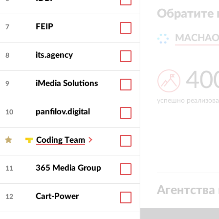
Обратите 
FEIP
7
MACHA
MACHA
its.agency
8
400+
1 
iMedia Solutions
9
успешно реализованных проектов
гарантии за резуль
panfilov.digital
10
Сoding Тeam
365 Media Group
11
Агентства 
Cart-Power
12