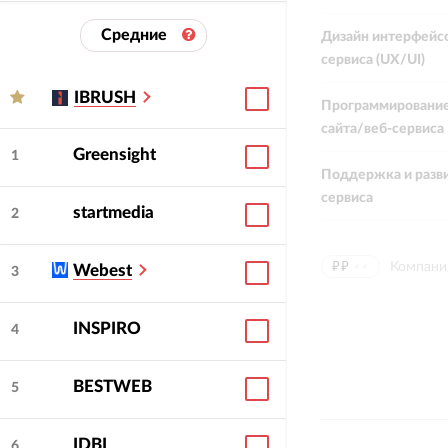
Средние
Дизайн интерфейсо
сервиса (UX/UI)
IBRUSH
Программирование
сайта/веб-сервиса
Greensight
1
Поддержка и разви
сервиса
startmedia
2
₽₽
⦁⦁
Компани
Webest
3
INSPIRO
4
BESTWEB
5
IDBI
6