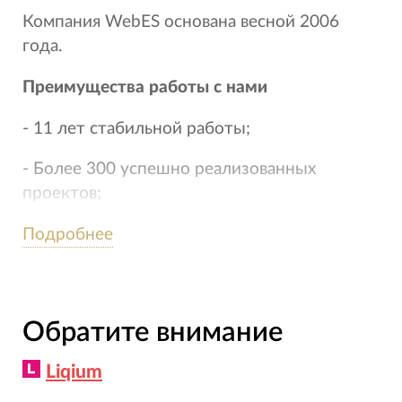
Компания WebES основана весной 2006
года.
Преимущества работы с нами
- 11 лет стабильной работы;
- Более 300 успешно реализованных
проектов;
Подробнее
- Разработка интернет-проектов любой
сложности;
- Своя система управления сайтами;
Обратите внимание
- Неограниченные возможности
использования современной телефонии,
Liqium
CRM-систем.