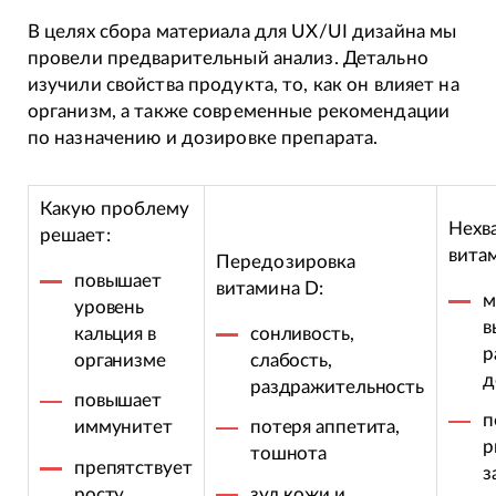
В целях сбора материала для UX/UI дизайна мы
провели предварительный анализ. Детально
изучили свойства продукта, то, как он влияет на
организм, а также современные рекомендации
по назначению и дозировке препарата.
Какую проблему
Нехв
решает:
вита
Передозировка
повышает
витамина D:
м
уровень
в
кальция в
сонливость,
р
организме
слабость,
д
раздражительность
повышает
п
иммунитет
потеря аппетита,
р
тошнота
препятствует
з
росту
зуд кожи и