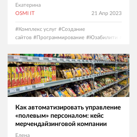
Екатерина
OSMI IT
21 Апр 2023
#
Комплекс услуг
#
Создание
сайтов
#
Программирование
#
Юзабилити
#
Диза
коммерция
Как автоматизировать управление
«полевым» персоналом: кейс
мерчендайзинговой компании
Елена