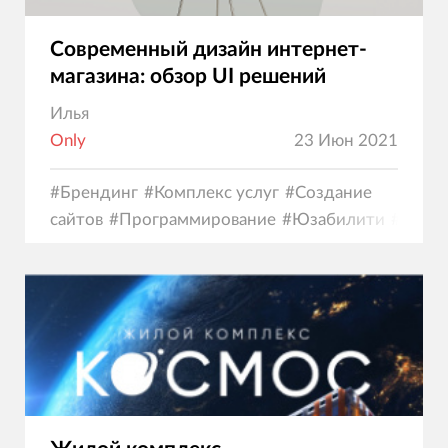
Современный дизайн интернет-
магазина: обзор UI решений
Илья
Only
23 Июн 2021
#
Брендинг
#
Комплекс услуг
#
Создание
сайтов
#
Программирование
#
Юзабилити
#
Диза
коммерция