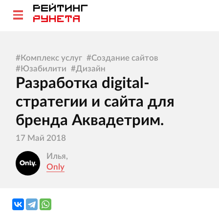
#
Комплекс услуг
#
Создание сайтов
#
Юзабилити
#
Дизайн
Разработка digital-
стратегии и сайта для
бренда Аквадетрим.
17 Май 2018
Илья,
Only