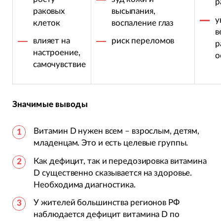
р
раковых
высыпания,
у
клеток
воспаление глаз
в
влияет на
риск переломов
р
настроение,
о
самочувствие
Значимые выводы
Витамин D нужен всем – взрослым, детям,
младенцам. Это и есть целевые группы.
Как дефицит, так и передозировка витамина
D существенно сказывается на здоровье.
Необходима диагностика.
У жителей большинства регионов РФ
наблюдается дефицит витамина D по