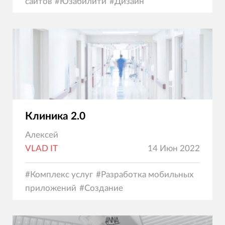
сайтов
#
Юзабилити
#
Дизайн
Клиника 2.0
Алексей
VLAD IT
14 Июн 2022
#
Комплекс услуг
#
Разработка мобильных
приложений
#
Создание
сайтов
#
Программирование
#
Юзабилити
#
Диза