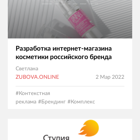
Разработка интернет-магазина
косметики российского бренда
Светлана
ZUBOVA.ONLINE
2 Мар 2022
#
Контекстная
реклама
#
Брендинг
#
Комплекс
услуг
#
Создание
сайтов
#
Маркетинг
#
Программирование
#
Юзаб
коммерция