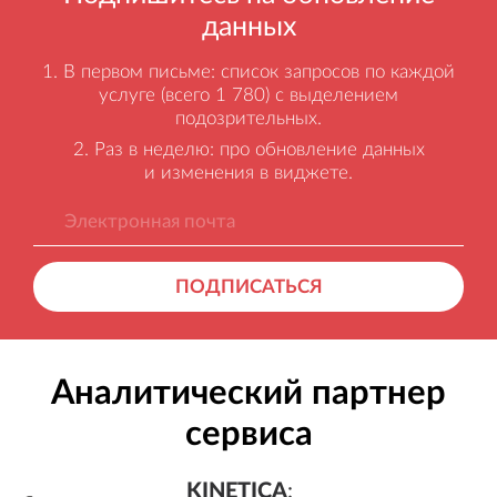
данных
В первом письме: список запросов по каждой
услуге (всего 1 780) с выделением
подозрительных.
Раз в неделю: про обновление данных
и изменения в виджете.
ПОДПИСАТЬСЯ
Аналитический партнер
сервиса
KINETICA
:
Генерация лидов, бесплатный а
KINETICA
: