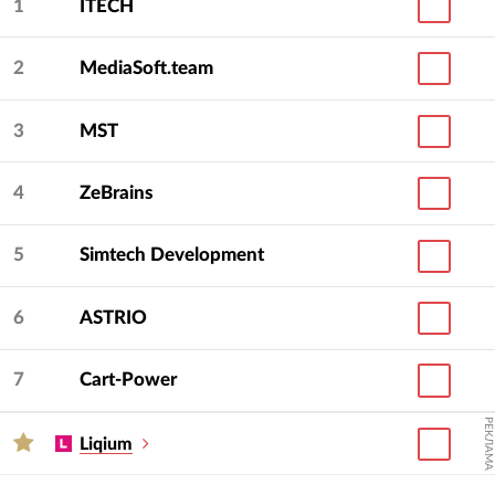
1
ITECH
2
MediaSoft.team
3
MST
4
ZeBrains
5
Simtech Development
6
ASTRIO
7
Cart-Power
РЕКЛАМА
Liqium