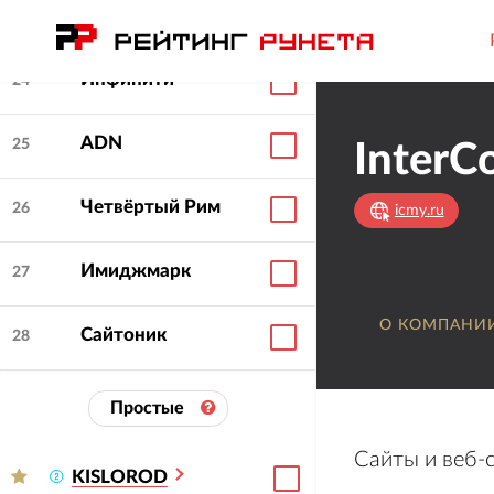
КЛБР
23
Инфинити
24
ADN
25
InterC
Четвёртый Рим
26
icmy.ru
Имиджмарк
27
О КОМПАНИ
Сайтоник
28
Простые
Сайты и веб-
KISLOROD