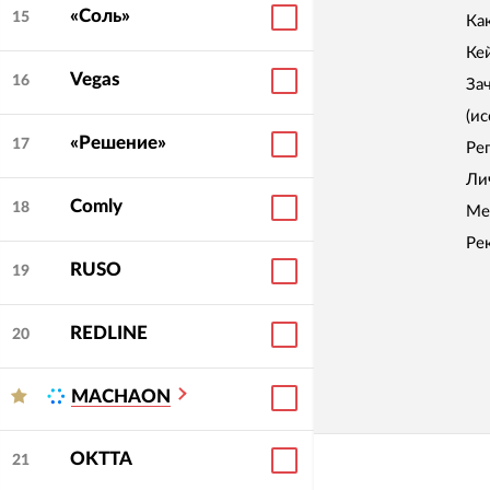
«Соль»
15
Как
Ке
Vegas
16
За
(и
«Решение»
17
Ре
Ли
Comly
18
Ме
Ре
RUSO
19
REDLINE
20
MACHAON
OKTTA
21