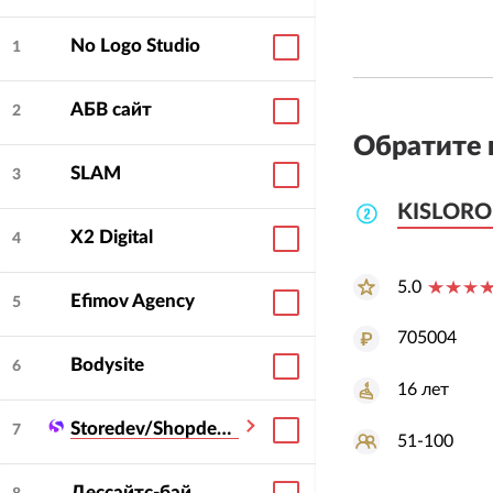
No Logo Studio
1
АБВ сайт
2
Обратите 
SLAM
3
KISLOR
KISLOR
X2 Digital
4
5.0
Efimov Agency
5
705004
Bodysite
6
16
лет
Storedev/Shopdev Systems
7
51-100
Дессайтс-бай