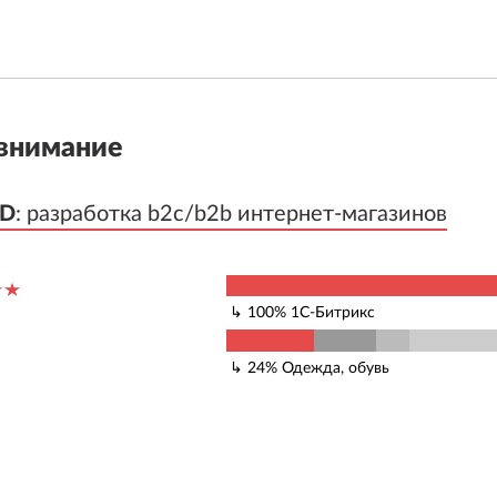
внимание
OD
OD
:
:
разработка b2c/b2b интернет-магазинов
разработка b2c/b2b интернет-магазинов
100
%
1С-Битрикс
24
%
Одежда, обувь