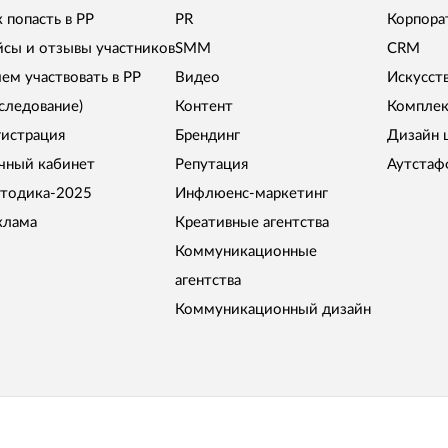
 попасть в РР
PR
Корпора
йсы и отзывы участников
SMM
CRM
чем участвовать в РР
Видео
Искусст
сследование)
Контент
Комплек
гистрация
Брендинг
Дизайн 
чный кабинет
Репутация
Аутстаф
тодика-2025
Инфлюенс-маркетинг
клама
Креативные агентства
Коммуникационные
агентства
Коммуникационный дизайн