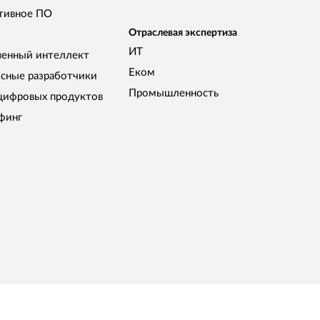
тивное ПО
Отраслевая экспертиза
ИТ
венный интеллект
Еком
сные разработчики
Промышленность
цифровых продуктов
финг