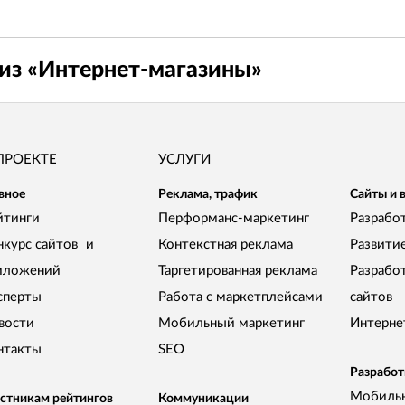
из «
Интернет-магазины
»
ПРОЕКТЕ
УСЛУГИ
вное
Реклама, трафик
Сайты и 
йтинги
Перформанс-маркетинг
Разработ
нкурс сайтов и
Контекстная реклама
Развити
иложений
Таргетированная реклама
Разрабо
сперты
Работа с маркетплейсами
сайтов
вости
Мобильный маркетинг
Интерне
нтакты
SEO
Разработ
Мобиль
стникам рейтингов
Коммуникации