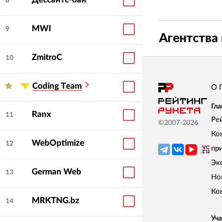
8
MWI
9
Агентства 
ZmitroC
10
Сoding Тeam
О 
Гла
Ranx
11
Ре
©2007-
2026
Ко
WebOptimize
12
пр
Эк
German Web
13
Но
Ко
MRKTNG.bz
14
Уча