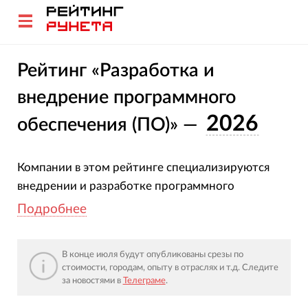
Рейтинг «Разработка и
внедрение программного
2026
обеспечения (ПО)» —
Компании в этом рейтинге специализируются
внедрении и разработке программного
обеспечения (ПО) — десктопного, серверного
Подробнее
и SAAS (облачного).
В конце июля будут опубликованы срезы по
Оценка участников основана на глубоком
стоимости, городам, опыту в отраслях и т.д. Следите
анализе проектов, услуг, отраслевой экспертизы
за новостями в
Телеграме
.
и достижений за
2025-2026 гг.