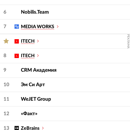
6
Nobilis.Team
7
MEDIA WORKS
РЕКЛАМА
ITECH
8
ITECH
9
CRM Академия
10
Эм Си Арт
11
WeJET Group
12
«Факт»
13
ZeBrains