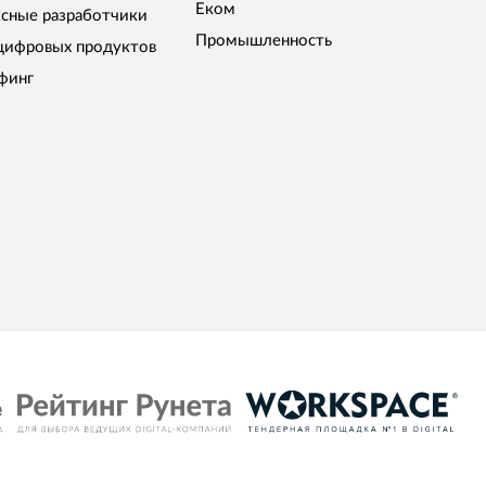
Еком
сные разработчики
Промышленность
цифровых продуктов
финг