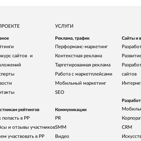
ПРОЕКТЕ
УСЛУГИ
вное
Реклама, трафик
Сайты и 
йтинги
Перформанс-маркетинг
Разработ
нкурс сайтов и
Контекстная реклама
Развити
иложений
Таргетированная реклама
Разрабо
сперты
Работа с маркетплейсами
сайтов
вости
Мобильный маркетинг
Интерне
нтакты
SEO
Разработ
Мобиль
стникам рейтингов
Коммуникации
 попасть в РР
PR
Корпора
йсы и отзывы участников
SMM
CRM
чем участвовать в РР
Видео
Искусст