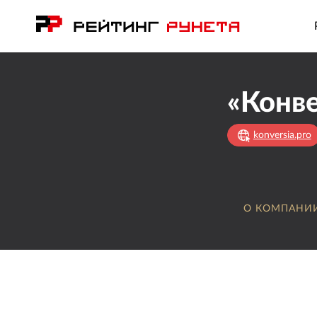
«Конв
konversia.pro
О КОМПАНИ