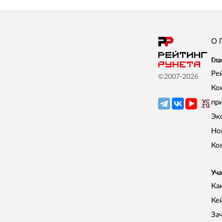
О 
Гла
Ре
©2007-
2026
Ко
пр
Эк
Но
Ко
Уча
Как
Ке
За