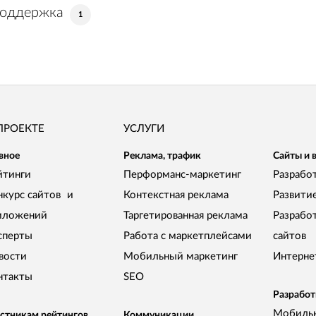
поддержка
1
ПРОЕКТЕ
УСЛУГИ
вное
Реклама, трафик
Сайты и 
йтинги
Перформанс-маркетинг
Разработ
нкурс сайтов и
Контекстная реклама
Развити
иложений
Таргетированная реклама
Разрабо
сперты
Работа с маркетплейсами
сайтов
вости
Мобильный маркетинг
Интерне
нтакты
SEO
Разработ
Мобиль
стникам рейтингов
Коммуникации