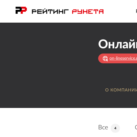
Онлай
on-lineservice.
О КОМПАНИ
Все
4