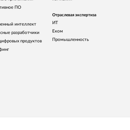
тивное ПО
Отраслевая экспертиза
ИТ
венный интеллект
Еком
сные разработчики
Промышленность
цифровых продуктов
финг