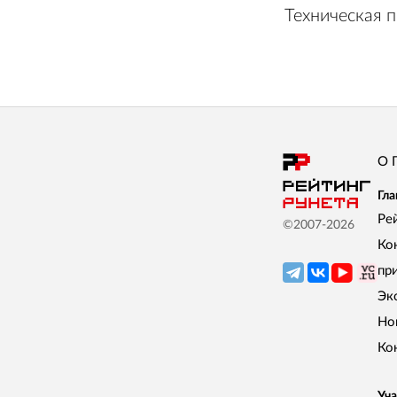
Техническая 
О 
Гла
Ре
©2007-
2026
Ко
пр
Эк
Но
Ко
Уча