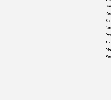
Как
Ке
За
(и
Ре
Ли
Ме
Ре