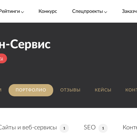
Рейтинги
Конкурс
Спецпроекты
Заказч
н-Сервис
ru
И
ПОРТФОЛИО
ОТЗЫВЫ
КЕЙСЫ
КОН
Сайты и веб-сервисы
SEO
Конт
1
1