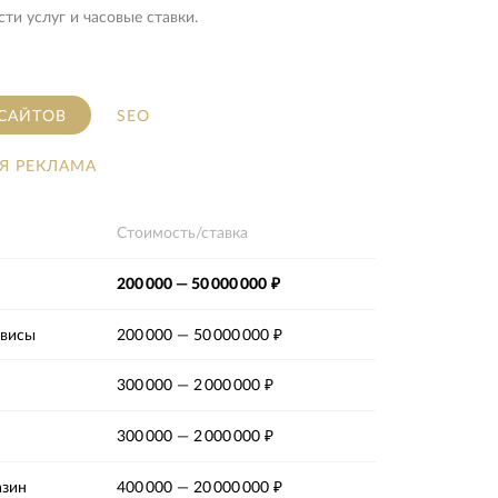
ти услуг и часовые ставки.
 САЙТОВ
SEO
Я РЕКЛАМА
Стоимость/ставка
200 000
—
50 000 000 ₽
рвисы
200 000
—
50 000 000 ₽
300 000
—
2 000 000 ₽
300 000
—
2 000 000 ₽
азин
400 000
—
20 000 000 ₽