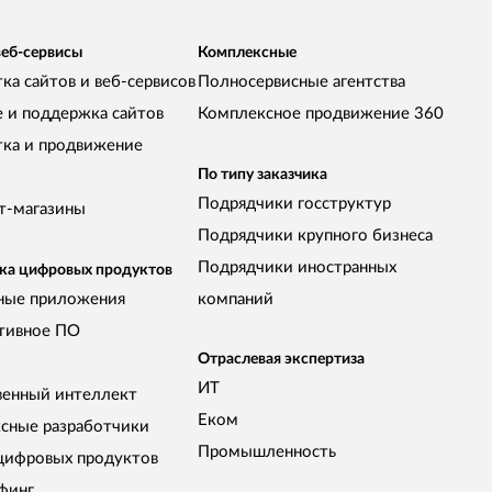
веб-сервисы
Комплексные
ка сайтов и веб-сервисов
Полносервисные агентства
е и поддержка сайтов
Комплексное продвижение 360
тка и продвижение
По типу заказчика
Подрядчики госструктур
т-магазины
Подрядчики крупного бизнеса
Подрядчики иностранных
ка цифровых продуктов
ные приложения
компаний
тивное ПО
Отраслевая экспертиза
ИТ
венный интеллект
Еком
сные разработчики
Промышленность
цифровых продуктов
финг