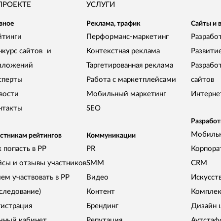
ПРОЕКТЕ
УСЛУГИ
вное
Реклама, трафик
Сайты и 
йтинги
Перформанс-маркетинг
Разработ
нкурс сайтов и
Контекстная реклама
Развити
иложений
Таргетированная реклама
Разрабо
сперты
Работа с маркетплейсами
сайтов
вости
Мобильный маркетинг
Интерне
нтакты
SEO
Разработ
Мобиль
стникам рейтингов
Коммуникации
 попасть в РР
PR
Корпора
йсы и отзывы участников
SMM
CRM
чем участвовать в РР
Видео
Искусст
сследование)
Контент
Комплек
гистрация
Брендинг
Дизайн 
чный кабинет
Репутация
Аутстаф