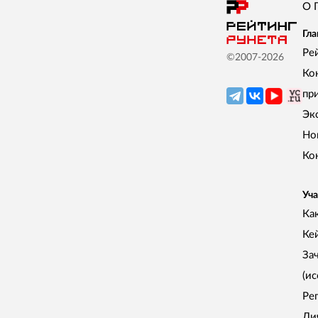
О 
Гла
Ре
©2007-
2026
Ко
пр
Эк
Но
Ко
Уча
Как
Ке
За
(и
Ре
Ли