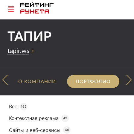
ТАПИР
tapir.ws
О КОМПАНИИ
ПОРТФОЛИО
Все
162
Контекстная реклама
49
Сайты и веб-сервисы
48