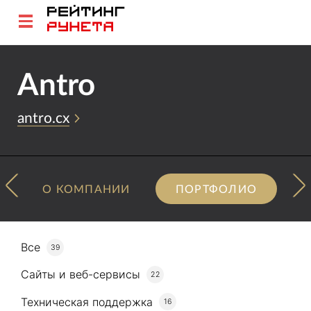
Antro
antro.cx
О КОМПАНИИ
ПОРТФОЛИО
Все
39
Сайты и веб-сервисы
22
Техническая поддержка
16