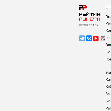
О 
Гла
Ре
©2007-
2026
Ко
пр
Эк
Но
Ко
Уча
Как
Ке
За
(и
Ре