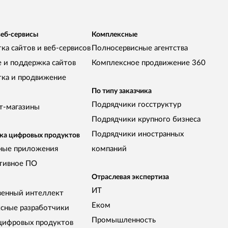
веб-сервисы
Комплексные
ка сайтов и веб-сервисов
Полносервисные агентства
е и поддержка сайтов
Комплексное продвижение 360
тка и продвижение
По типу заказчика
Подрядчики госструктур
т-магазины
Подрядчики крупного бизнеса
Подрядчики иностранных
ка цифровых продуктов
ные приложения
компаний
тивное ПО
Отраслевая экспертиза
ИТ
венный интеллект
Еком
сные разработчики
Промышленность
цифровых продуктов