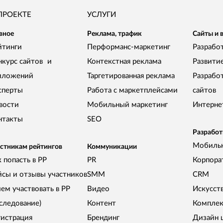
ПРОЕКТЕ
УСЛУГИ
вное
Реклама, трафик
Сайты и 
йтинги
Перформанс-маркетинг
Разработ
нкурс сайтов и
Контекстная реклама
Развити
иложений
Таргетированная реклама
Разрабо
сперты
Работа с маркетплейсами
сайтов
вости
Мобильный маркетинг
Интерне
нтакты
SEO
Разработ
Мобиль
стникам рейтингов
Коммуникации
 попасть в РР
PR
Корпора
йсы и отзывы участников
SMM
CRM
чем участвовать в РР
Видео
Искусст
сследование)
Контент
Комплек
гистрация
Брендинг
Дизайн 