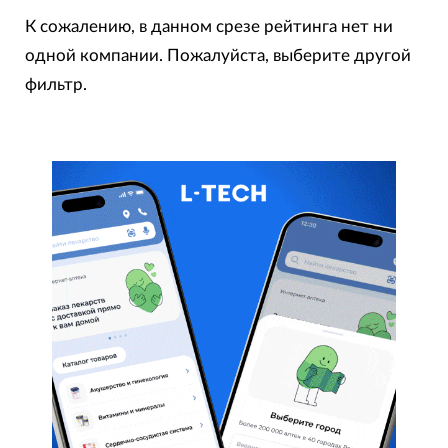
Методика и критерии оценки
К сожалению, в данном срезе рейтинга нет ни
одной компании. Пожалуйста, выберите другой
Вверху рейтинга можно увидеть фильтры.
фильтр.
Устанавливая их на нужном значении, можно
формировать подрейтинги мобильных
разработчиков относительно их географического
расположения, магазинов приложений и
отдельных услуг.