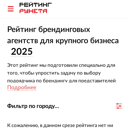
Рейтинг брендинговых
агентств для крупного бизнеса
2025
Этот рейтинг мы подготовили специально для
того, чтобы упростить задачу по выбору
подрядчика по брендингу для представителей
Подробнее
крупного бизнеса. Все агентства, собранные в
нем, не только оказывают соответствующие
услуги крупным компаниям, но и успешно
Фильтр по городу...
прошли нашу ежегодную проверку данных о
бизнес-показателях.
К сожалению, в данном срезе рейтинга нет ни
Именно бизнес-показатели и являются