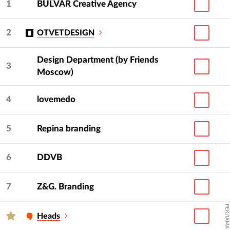
1
BULVAR Creative Agency
2
OTVETDESIGN
Design Department (by Friends
3
Moscow)
4
lovemedo
5
Repina branding
6
DDVB
7
Z&G. Branding
РЕКЛАМА
Heads