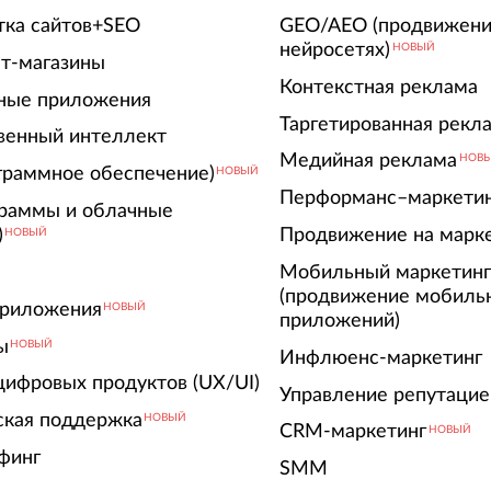
тка сайтов+SEO
GEO/AEO (продвижени
нейросетях)
НОВЫЙ
т-магазины
Контекстная реклама
ные приложения
Таргетированная рекл
венный интеллект
Медийная реклама
НОВ
граммное обеспечение)
НОВЫЙ
Перформанс–маркети
граммы и облачные
)
Продвижение на марк
НОВЫЙ
Мобильный маркетин
(продвижение мобиль
риложения
НОВЫЙ
приложений)
ы
НОВЫЙ
Инфлюенс-маркетинг
цифровых продуктов (UX/UI)
Управление репутацие
ская поддержка
НОВЫЙ
CRM-маркетинг
НОВЫЙ
финг
SMM