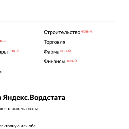
Строительство
НОВЫЙ
Торговля
ВЫЙ
ары
Фарма
НОВЫЙ
НОВЫЙ
Финансы
НОВЫЙ
ь
з Яндекс.Вордстата
к его использовать:
есктопную или обе.