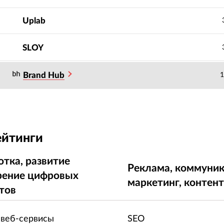
Uplab
SLOY
Brand Hub
1
ейтинги
отка, развитие
Реклама, коммуник
рение цифровых
маркетинг, контен
тов
 веб-сервисы
SEO