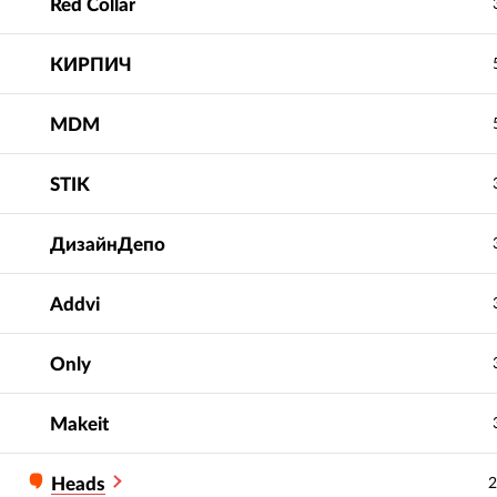
Red Collar
КИРПИЧ
MDM
STIK
ДизайнДепо
Addvi
Only
Makeit
Heads
2