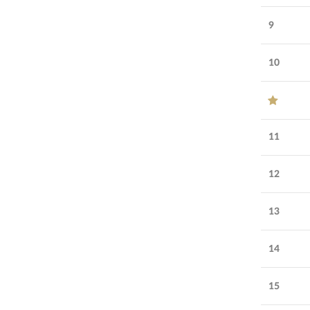
Возраст
28
лет
9
компании:
10
УЗНАТЬ БОЛЬШЕ
СПОНСОР
11
12
13
14
15