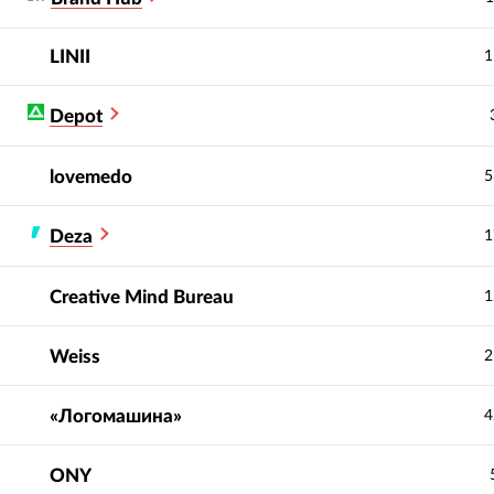
LINII
1
Depot
lovemedo
5
Deza
1
Creative Mind Bureau
1
Weiss
2
«Логомашина»
4
ONY