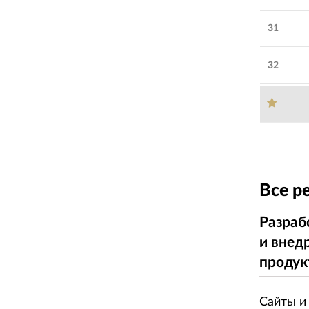
31
32
Все р
Разраб
и внед
продук
Сайты и