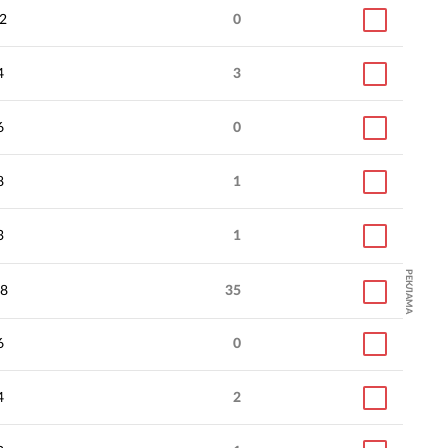
2
0
4
3
6
0
8
1
3
1
РЕКЛАМА
8
35
6
0
4
2