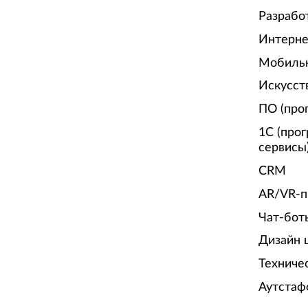
Разрабо
Интерне
Мобиль
Искусст
ПО (про
1С (про
сервисы
CRM
AR/VR-п
Чат-бот
Дизайн 
Техниче
Аутстаф