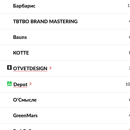
Барбарис
1
TBTBO BRAND MASTERING
Bauns
KOTTE
OTVETDESIGN
Depot
10
О'Смысле
GreenMars