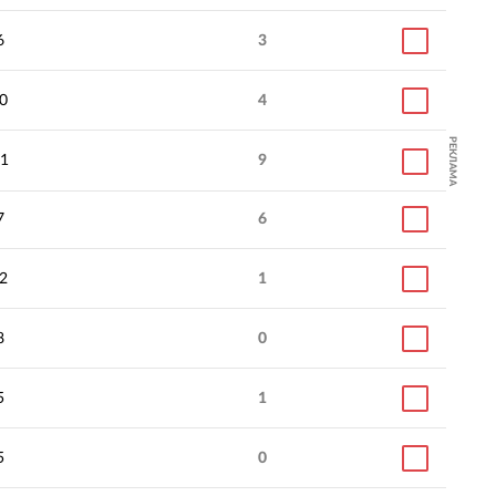
6
3
0
4
РЕКЛАМА
1
9
7
6
2
1
8
0
5
1
5
0