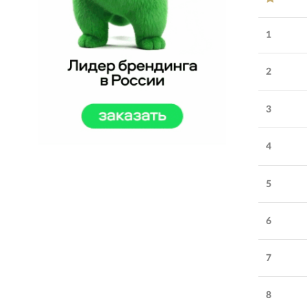
1
2
3
4
5
Обратите внимание
6
Depot
:
наши работы вошли
в учебники по маркетингу и
7
дизайну
Количество
8
51-100
сотрудников: