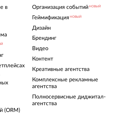
е в
Организация событий
НОВЫЙ
Геймификация
НОВЫЙ
Дизайн
ама
Брендинг
ЫЙ
Видео
нг
Контент
етплейсах
Креативные агентства
г
Комплексные рекламные
ных
агентства
Полносервисные диджитал-
агентства
й (ORM)