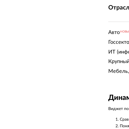
Отрасл
Авто
НОВ
Госсект
ИТ (инф
Крупный
Мебель,
Динам
Виджет пок
Срав
Поня