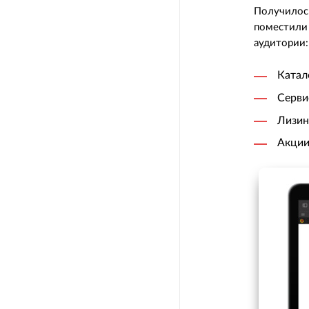
Получилось
поместили 
аудитории:
Катал
Серви
Лизин
Акци