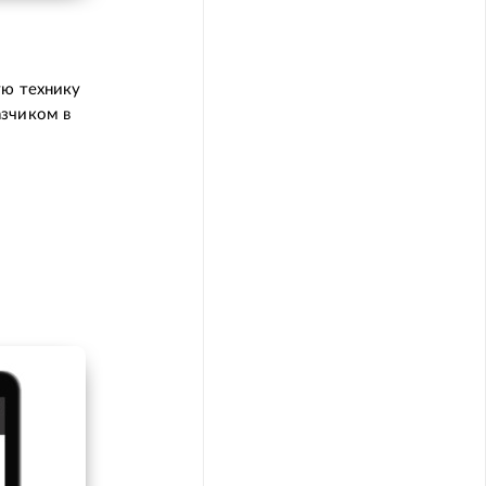
ую технику
азчиком в