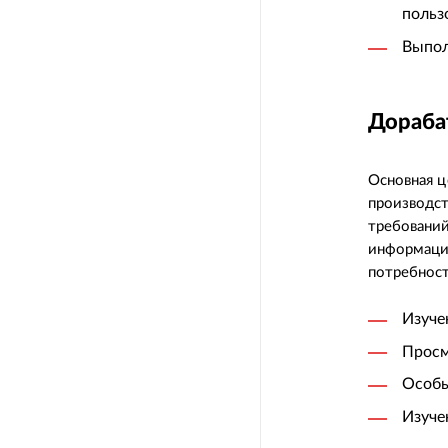
польз
Выпол
Дораба
Основная ц
производст
требовани
информации
потребност
Изуче
Просм
Особы
Изуче