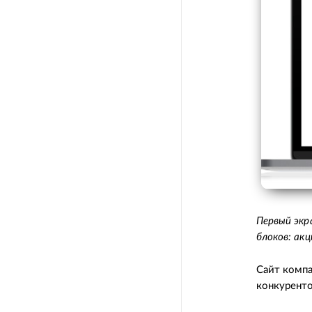
Первый экр
блоков: акц
Сайт компа
конкуренто