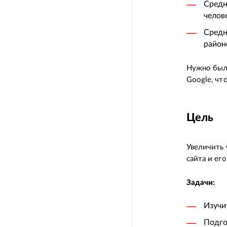
Средн
челов
Средн
район
Нужно было
Google, чт
Цель
Увеличить 
сайта и ег
Задачи:
Изучи
Подго