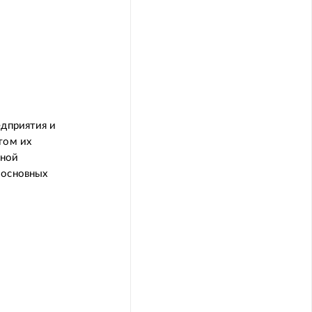
едприятия и
том их
зной
 основных