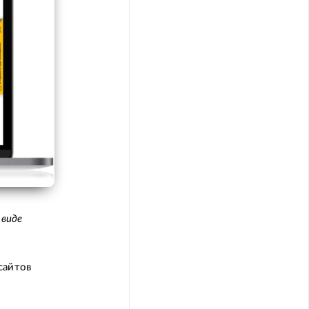
 виде
сайтов