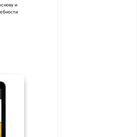
основу и
ребности