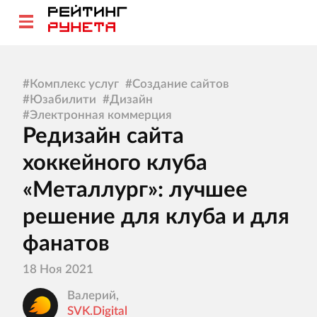
#
Комплекс услуг
#
Создание сайтов
#
Юзабилити
#
Дизайн
#
Электронная коммерция
Редизайн сайта
хоккейного клуба
«Металлург»: лучшее
решение для клуба и для
фанатов
18 Ноя 2021
Валерий,
SVK.Digital