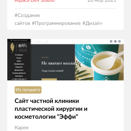
Alpaca Dev Studio
26 Апр 2021
#
Создание
сайтов
#
Программирование
#
Дизайн
Из лучшего
Сайт частной клиники
пластической хирургии и
косметологии "Эффи"
Карен