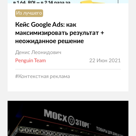
Из лучшего
Кейс Google Ads: как
максимизировать результат +
неожиданное решение
Денис Леонидович
Penguin Team
22 Июн 2021
#
Контекстная реклама