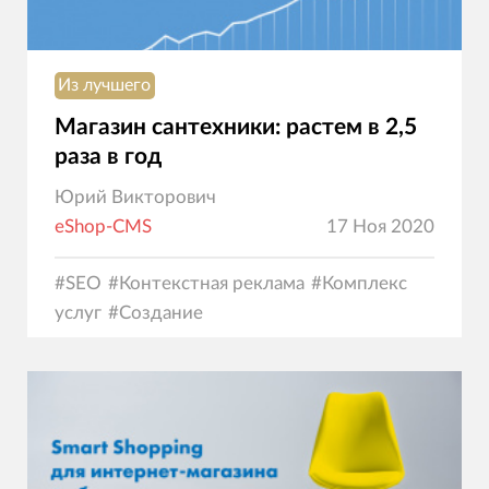
Из лучшего
Магазин сантехники: растем в 2,5
раза в год
Юрий Викторович
eShop-CMS
17 Ноя 2020
#
SEO
#
Контекстная реклама
#
Комплекс
услуг
#
Создание
сайтов
#
Маркетинг
#
Программирование
#
Юзаб
коммерция