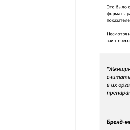
Это было с
форматы ра
показателе
Несмотря н
заинтересо
"Женщин
считать
в их ор
препара
Бренд-м