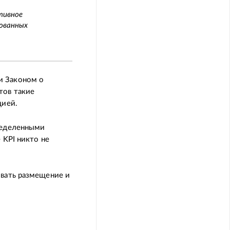
тивное
сованных
и Законом о
тов такие
цией.
пределенными
 KPI никто не
овать размещение и