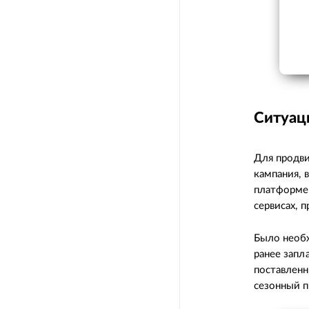
Ситуац
Для продви
кампания, 
платформе 
сервисах, 
Было необх
ранее запл
поставленн
сезонный п