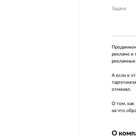
Задача
Продвижен
рекламе и 
рекламные 
А если к э
таргетинга
отменял.
О том, как
на что обр
О комп