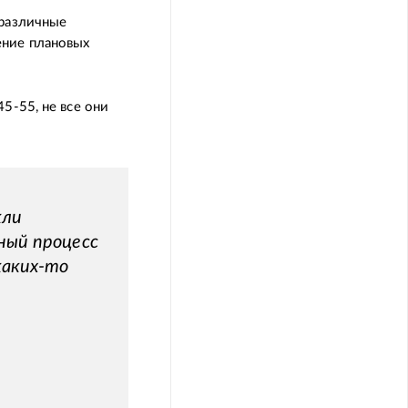
 различные
ение плановых
5-55, не все они
кли
ный процесс
каких-то