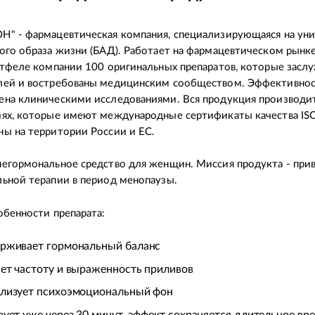
" - фармацевтическая компания, специализирующаяся на уни
ого образа жизни (БАД). Работает на фармацевтическом рынке
ртфеле компании 100 оригинальных препаратов, которые засл
лей и востребованы медицинским сообществом. Эффективнос
на клиническими исследованиями. Вся продукция производит
иях, которые имеют международные сертификаты качества IS
ы на территории России и ЕС.
егормональное средство для женщин. Миссия продукта - прив
ьной терапии в период менопаузы.
обенности препарата:
рживает гормональный баланс
ет частоту и выраженность приливов
лизует психоэмоциональный фон