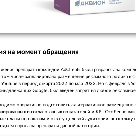
ия на момент обращения
жения препарата командой AdClients была разработана компл
в том числе запланировано размещение рекламного ролика в ф
Youtube в период с марта 2022 по май 2022. Но с февраля в You
принадлежащих Google, был введен запрет на любое рекламно
одимо оперативно подготовить альтернативное размещение с
анированных и согласованных показателей и KPI. Особенно в
ые планы по показам и охвату целевой аудитории, поскольку
одъем спроса на препараты данной категории.