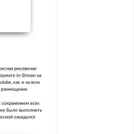
ексная рекламная
ормате in-Stream на
tube, как и на всех
е размещение.
 сохранением всех
ажно было выполнить
 весной ожидался