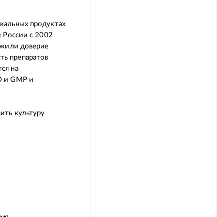
кальных продуктах
 России с 2002
ужили доверие
ть препаратов
ся на
O и GMP и
ить культуру