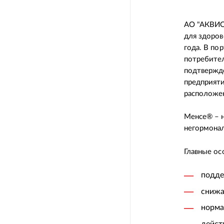
АО "АКВИОН
для здоров
года. В по
потребите
подтвержде
предприят
расположен
Менсе® – н
негормонал
Главные ос
подде
снижа
норма