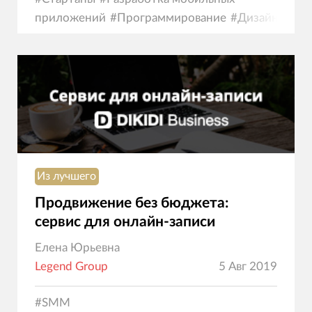
приложений
#
Программирование
#
Дизайн
Из лучшего
Продвижение без бюджета:
сервис для онлайн-записи
Елена Юрьевна
Legend Group
5 Авг 2019
#
SMM