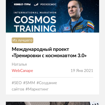
Из лучшего
Международный проект
«Тренировки с космонавтом 3.0»
Наталья
WebCanape
19 Янв 2021
#
SEO
#
SMM
#
Создание
сайтов
#
Маркетинг