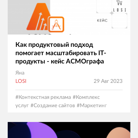
Как продуктовый подход
помогает масштабировать IT-
продукты - кейс АСМОграфа
Яна
LOSI
29 Авг 2023
#
Контекстная реклама
#
Комплекс
услуг
#
Создание сайтов
#
Маркетинг