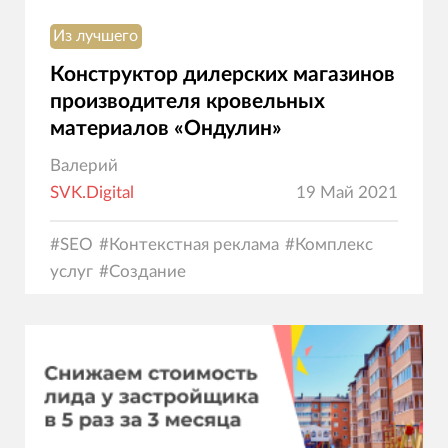
Из лучшего
Конструктор дилерских магазинов
производителя кровельных
материалов «Ондулин»
Валерий
SVK.Digital
19 Май 2021
#
SEO
#
Контекстная реклама
#
Комплекс
услуг
#
Создание
сайтов
#
Программирование
#
Дизайн
#
Электрон
коммерция