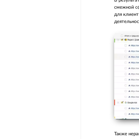
В результа
смежной сф
для клиент
деятельно
Также нер