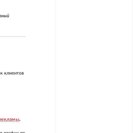
ывный
ок клиентов
 рекламы
.