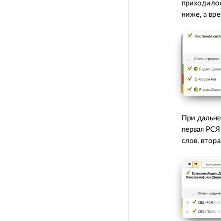
приходилос
ниже, а вр
При дальне
первая РСЯ
слов, втор