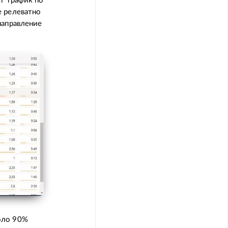
т трафик по
е релеватно
направление
оло 90%