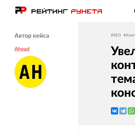
Автор кейса
#
SEO
#
Конт
Уве
Ahead
кон
тем
кон