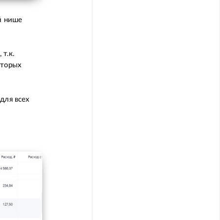
й нише
т.к.
оторых
для всех