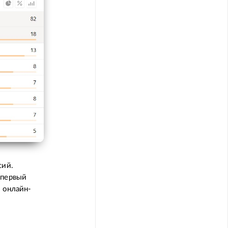
сий.
 первый
 онлайн-