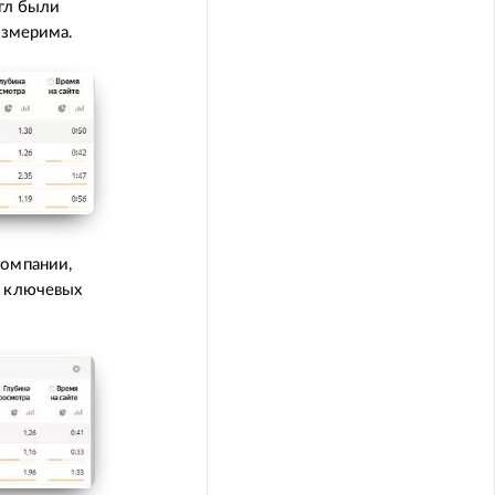
угл были
измерима.
компании,
и ключевых