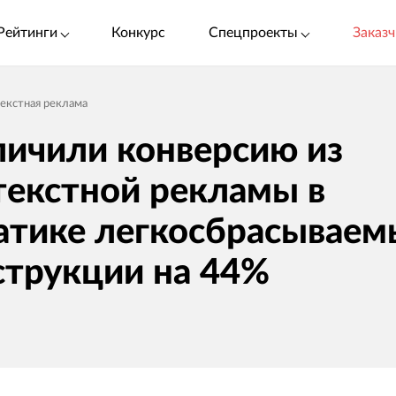
Рейтинги
Конкурс
Спецпроекты
Заказч
екстная реклама
личили конверсию из
текстной рекламы в
атике легкосбрасываем
струкции на 44%