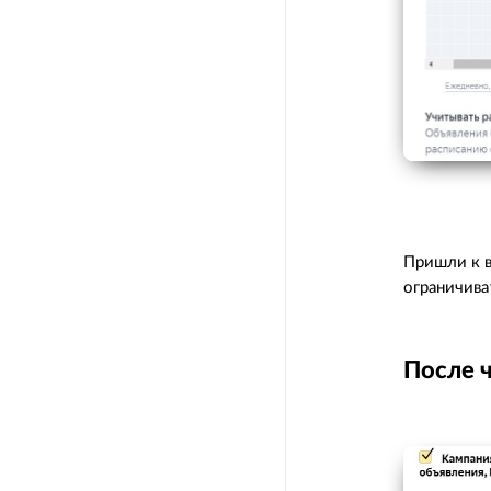
Пришли к в
ограничива
После 