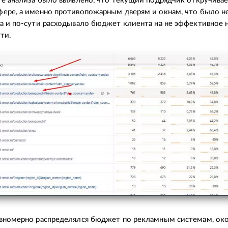
те анализа было выявлено, что текущий подрядчик откручивае
ере, а именно противопожарным дверям и окнам, что было н
а и по-сути расходывало бюджет клиента на не эффективное 
сти.
авномерно распределялся бюджет по рекламным системам, ок