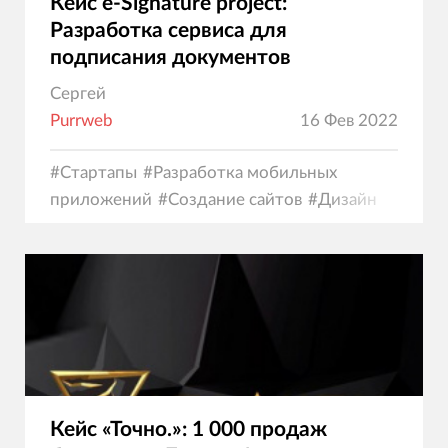
Кейс e-Signature project:
Разработка сервиса для
подписания документов
Сергей
Purrweb
16 Фев 2022
#
Стартапы
#
Разработка мобильных
приложений
#
Создание сайтов
#
Дизайн
Кейс «Точно.»: 1 000 продаж