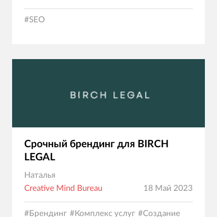
#
SEO
Срочный брендинг для BIRCH
LEGAL
Наталья
Creative Mind Bureau
18 Май 2023
#
Брендинг
#
Комплекс услуг
#
Создание