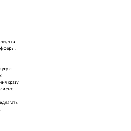
ли, что
офферы,
лугу с
ую
ния сразу
лиент.
едлагать
.
.