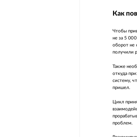
Как пов
Чтобы прив
не за 5 00
оборот не 
получили 
Также необ
откуда при
систему, ч
пришел.
Цикл приня
взаимодейс
прорабатыв
проблем.