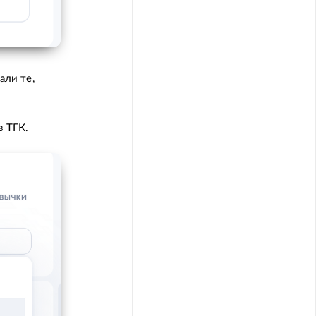
ли те,
в ТГК.