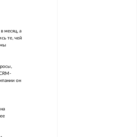
в месяц, а
сь те, чей
 мы
росы,
 CRM-
мпании он
жна
 ее