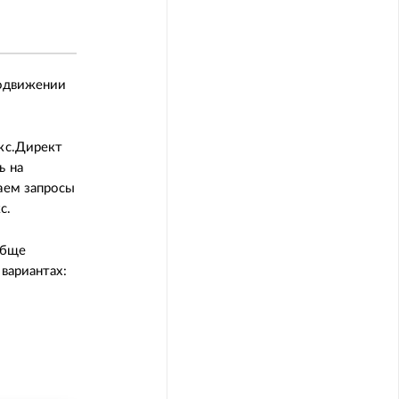
родвижении
екс.Директ
ь на
ваем запросы
с.
обще
 вариантах: