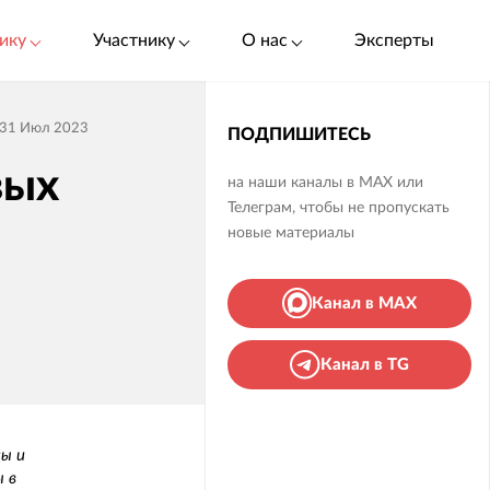
ику
Участнику
О нас
Эксперты
31 Июл 2023
ПОДПИШИТЕСЬ
вых
на наши каналы в MAX или
Телеграм, чтобы не пропускать
новые материалы
Канал в MAX
Канал в TG
сы и
 в