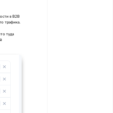
ности в B2B
го трафика.
что туда
ой