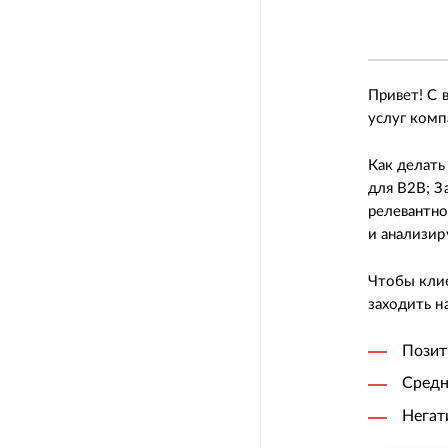
Привет! С в
услуг комп
Как делать
для B2B; З
релевантно
и анализир
Чтобы кли
заходить н
Позит
Средн
Негат