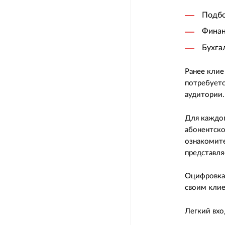
Подбо
Финан
Бухга
Ранее клие
потребуетс
аудитории.
Для каждог
абонентско
ознакомите
представля
Оцифровка 
своим клие
Легкий вхо