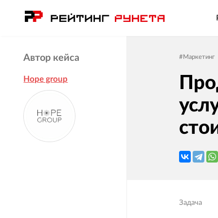
Автор кейса
#
Маркетинг
Про
Hope group
услу
сто
Задача