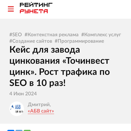
#
SEO
#
Контекстная реклама
#
Комплекс услуг
#
Создание сайтов
#
Программирование
Кейс для завода
цинкования «Точинвест
цинк». Рост трафика по
SEO в 10 раз!
4 Июн 2024
Дмитрий,
«АБВ сайт»