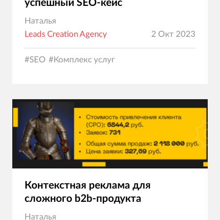
успешный SEO-кейс
Наталья
Leads Creation Agency
2 Окт 2023
#
SEO
#
Комплекс услуг
Контекстная реклама для
сложного b2b-продукта
Наталья