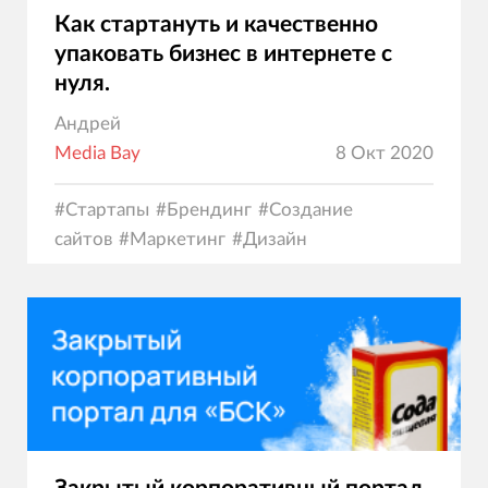
Как стартануть и качественно
упаковать бизнес в интернете с
нуля.
Андрей
Media Bay
8 Окт 2020
#
Стартапы
#
Брендинг
#
Создание
сайтов
#
Маркетинг
#
Дизайн