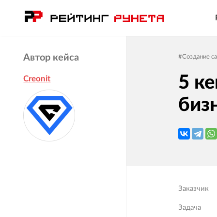
Автор кейса
#
Создание с
5 ке
Creonit
биз
Заказчик
Задача