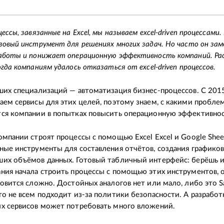
ессы, завязанные на Excel, мы называем excel-driven процессами. 
зовый инструмент для решениях многих задач. Но часто он за
аботы и понижает операционную эффективность компаний. Р
огда компаниям удалось отказаться от excel-driven процессов.
ших специализаций — автоматизация бизнес-процессов. С 201
аем сервисы для этих целей, поэтому знаем, с какими пробле
ся компании в попытках повысить операционную эффективнос
пании строят процессы с помощью Excel Excel и Google Shee
ные инструменты для составления отчётов, создания графиков
их объёмов данных. Готовый табличный интерфейс: берёшь и
ния начала строить процессы с помощью этих инструментов, о
новится сложно. Достойных аналогов нет или мало, либо это S
то не всем подходит из-за политики безопасности. А разработ
х сервисов может потребовать много вложений.