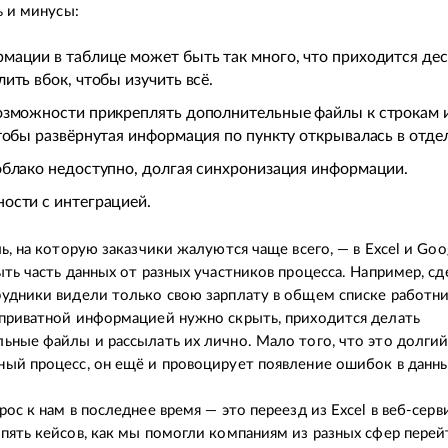
ть и минусы:
мации в таблице может быть так много, что приходится дес
лить вбок, чтобы изучить всё.
озможности прикреплять дополнительные файлы к строкам 
чтобы развёрнутая информация по пункту открывалась в отде
облако недоступно, долгая синхронизация информации.
ости с интеграцией.
ль, на которую заказчики жалуются чаще всего, — в Excel и Goo
ыть часть данных от разных участников процесса. Например, сде
удники видели только свою зарплату в общем списке работни
приватной информацией нужно скрыть, приходится делать
ьные файлы и рассылать их лично. Мало того, что это долгий
ый процесс, он ещё и провоцирует появление ошибок в данн
рос к нам в последнее время — это переезд из Excel в веб-серв
пять кейсов, как мы помогли компаниям из разных сфер перейт