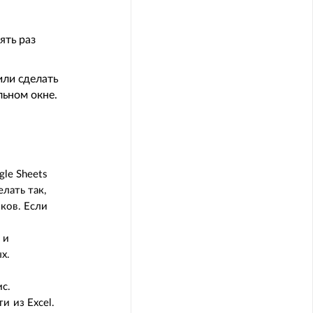
ять раз
или сделать
льном окне.
gle Sheets
лать так,
ков. Если
 и
ых.
ис.
и из Excel.