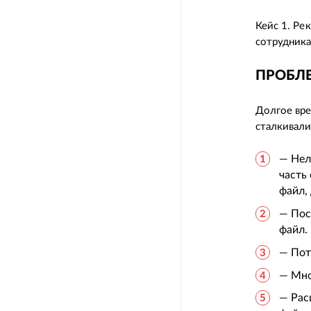
Кейс 1. Ре
сотрудника
ПРОБЛ
Долгое вре
сталкивали
— Нел
часть
файл,
— Пос
файл.
— Пот
— Мно
— Рас