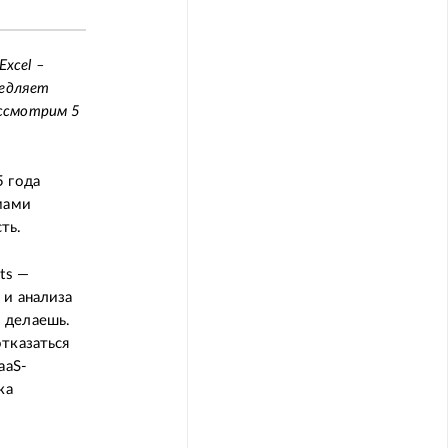
Excel –
медляет
ассмотрим 5
5 года
мами
ть.
ts —
 и анализа
 делаешь.
тказаться
aaS-
ка