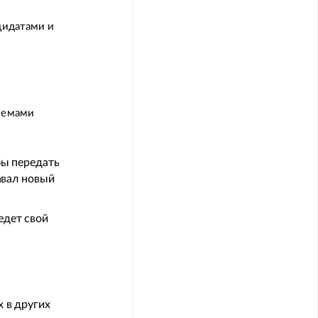
дидатами и
блемами
бы передать
авал новый
едет свой
 в других