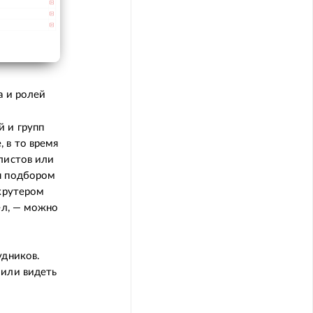
а и ролей
й и групп
 в то время
листов или
ся подбором
екрутером
ёл, — можно
удников.
 или видеть