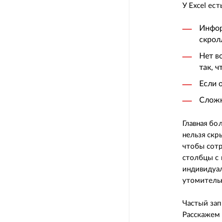
У Excel ес
Инфор
скрол
Нет в
так, 
Если 
Сложн
Главная бо
нельзя скр
чтобы сотр
столбцы с 
индивидуал
утомительн
Частый зап
Расскажем 