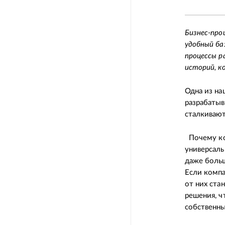
Бизнес-проц
удобный ба
процессы р
историй, к
Одна из на
разрабатыв
сталкивают
Почему ком
универсаль
даже больш
Если компа
от них ста
решения, ч
собственны