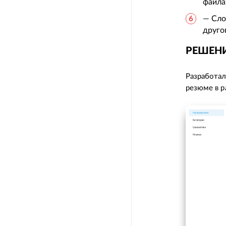
файла
— Сло
друго
РЕШЕН
Разработал
резюме в р