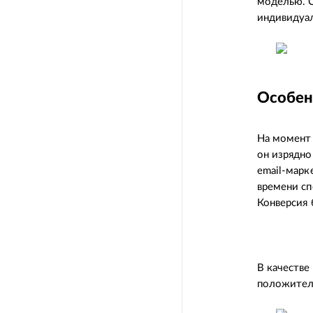
моделью. С
индивидуал
Особен
На момент 
он изрядно
email-марк
времени сп
Конверсия 
В качестве
положител