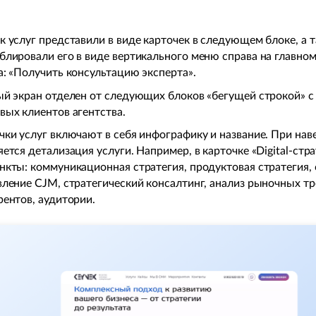
к услуг представили в виде карточек в следующем блоке, а 
блировали его в виде вертикального меню справа на главном
а: «Получить консультацию эксперта».
ый экран отделен от следующих блоков «бегущей строкой» с
вых клиентов агентства.
чки услуг включают в себя инфографику и название. При нав
яется детализация услуги. Например, в карточке «Digital-стр
нкты: коммуникационная стратегия, продуктовая стратегия,
вление CJM, стратегический консалтинг, анализ рыночных тр
рентов, аудитории.