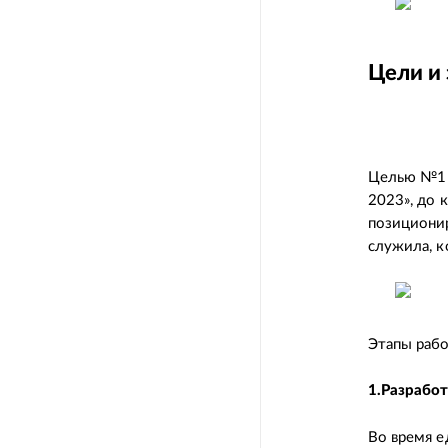
Цели и 
Целью №1 б
2023», до 
позиционир
служила, к
Этапы раб
1.Разработ
Во время е