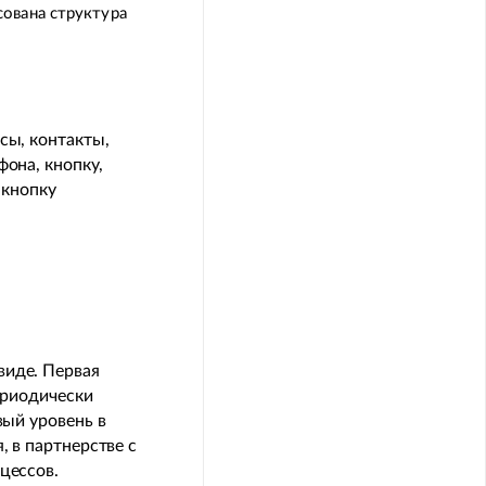
ована структура
сы, контакты,
фона, кнопку,
 кнопку
виде. Первая
ериодически
вый уровень в
, в партнерстве с
цессов.