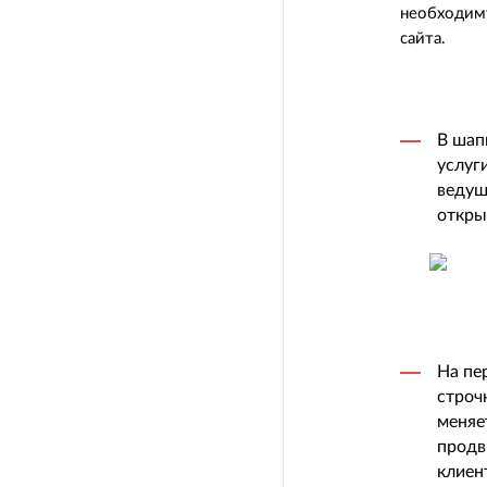
необходиму
сайта.
В шап
услуг
ведущ
откры
На пе
строч
меняе
продв
клиен