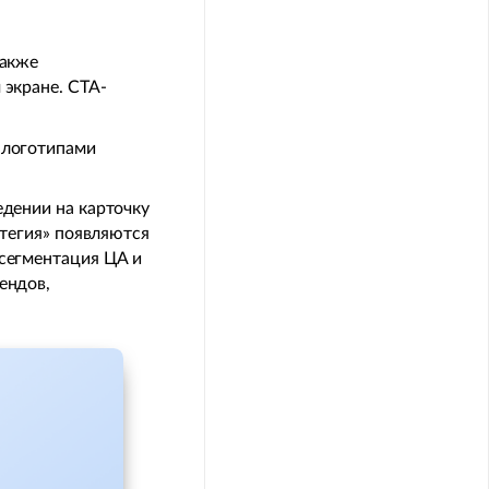
также
 экране. CTA-
 логотипами
едении на карточку
атегия» появляются
 сегментация ЦА и
ендов,