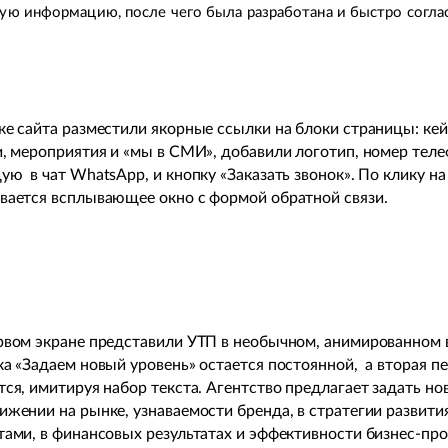
ю информацию, после чего была разработана и быстро соглас
ке сайта разместили якорные ссылки на блоки страницы: кей
и, мероприятия и «мы в СМИ», добавили логотип, номер теле
ую в чат WhatsApp, и кнопку «Заказать звонок». По клику на
вается всплывающее окно с формой обратной связи.
рвом экране представили УТП в необычном, анимированном 
ка «Задаем новый уровень» остается постоянной, а вторая п
тся, имитируя набор текста. Агентство предлагает задать но
ижении на рынке, узнаваемости бренда, в стратегии развития
тами, в финансовых результатах и эффективности бизнес-про