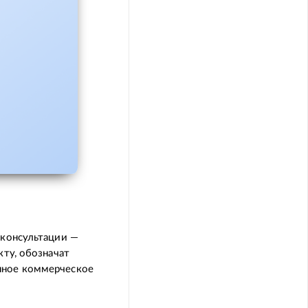
 консультации —
кту, обозначат
нное коммерческое