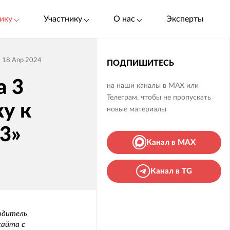
ику
Участнику
О нас
Эксперты
18 Апр 2024
ПОДПИШИТЕСЬ
а 3
на наши каналы в MAX или
Телеграм, чтобы не пропускать
у к
новые материалы
3»
Канал в MAX
Канал в TG
водитель
сайта с