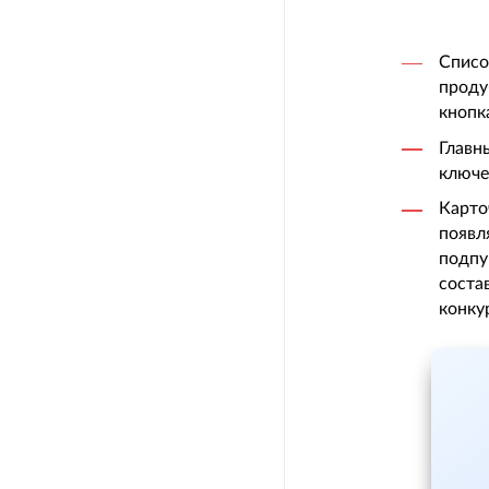
Списо
проду
кнопк
Главн
ключе
Карто
появл
подпу
соста
конку