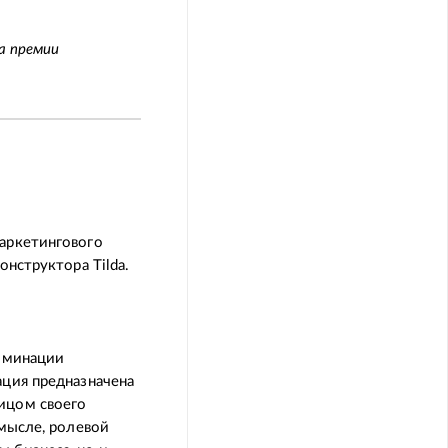
а премии
маркетингового
онструктора Tilda.
номинации
ация предназначена
ицом своего
смысле, ролевой