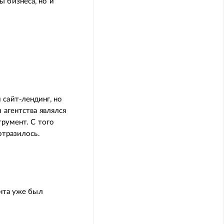
 бизнеса, но и
сайт-лендинг, но
 агентства являлся
трумент. С того
отразилось.
ента уже был