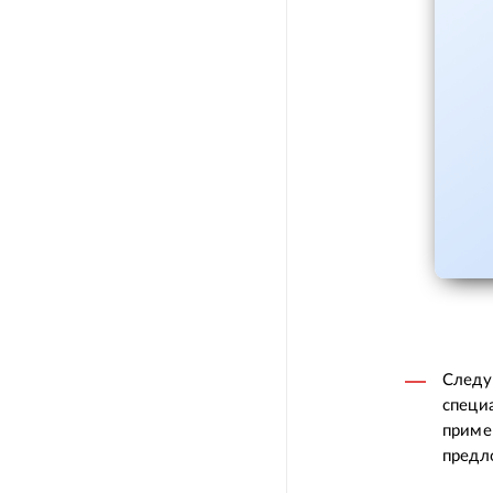
Следу
специ
приме
предл