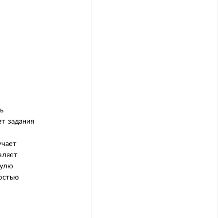
ь
ет задания
учает
вляет
дулю
ностью