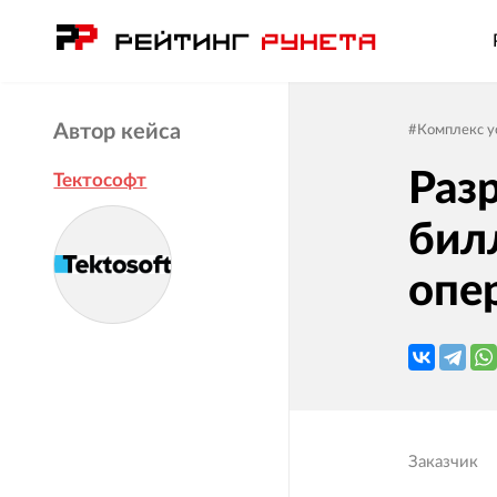
Автор кейса
#
Комплекс у
Раз
Тектософт
бил
опе
Заказчик