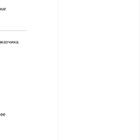
ние
казчика.
нее