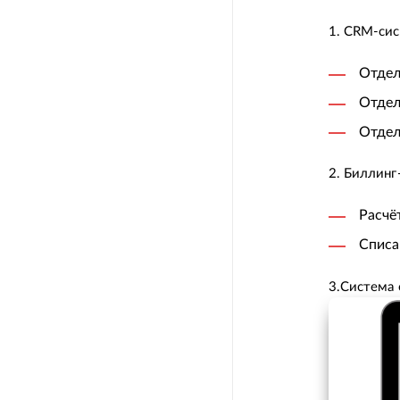
1. CRM-сис
Отдел
Отдел
Отдел
2. Биллинг
Расчё
Списа
3.Система 