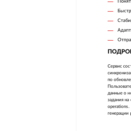
Понят
Быстр
Стаби
Адапт
Отпра
ПОДРО
Сервис сос
синхрониза
по обновле
Пользоват
данные о н
задания на
operations
генерации 