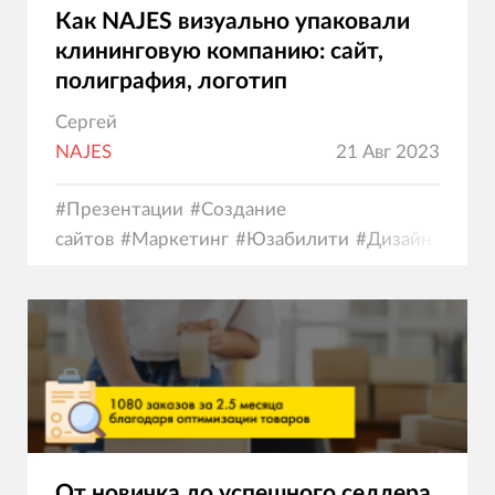
Как NAJES визуально упаковали
клининговую компанию: сайт,
полиграфия, логотип
Сергей
NAJES
21 Авг 2023
#
Презентации
#
Создание
сайтов
#
Маркетинг
#
Юзабилити
#
Дизайн
От новичка до успешного селлера