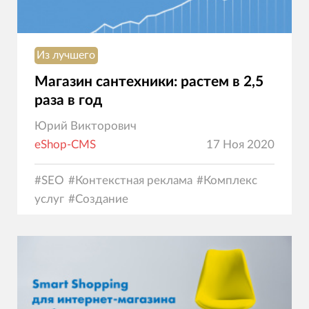
Из лучшего
Магазин сантехники: растем в 2,5
раза в год
Юрий Викторович
eShop-CMS
17 Ноя 2020
#
SEO
#
Контекстная реклама
#
Комплекс
услуг
#
Создание
сайтов
#
Маркетинг
#
Программирование
#
Юзаб
коммерция