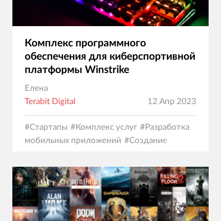
Комплекс программного
обеспечения для киберспортивной
платформы Winstrike
Елена
Terabit Digital
12 Апр 2023
#
Стартапы
#
Комплекс услуг
#
Разработка
мобильных приложений
#
Создание
сайтов
#
Программирование