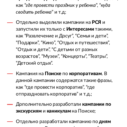
как “
где провести праздник у ребенка
”, “
куда
сводить ребенка
” и т.д;
Отдельно выделили кампании на
РСЯ
и
запустили их только с
Интересами
такими,
как “Развлечение и Досуг”, “Семья и дети”,
“Подарки”, “Кино”, “Отдых и путешествия”,
“Отдых и дети”, “С детьми от разных
возрастов”, “Музеи”, “Концерты”, “Театры”,
“Детский отдых”.
Кампания на
Поиске
по
корпоративам
. В
данной кампании содержатся такие фразы,
как “где провести корпоратив”, “где
отпраздновать корпоратив” и т.д.;
Дополнительно разработали
кампании по
экскурсиям
и
каникулам
на Поиске;
Отдельно разработали кампанию по
дням