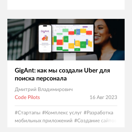
GigAnt: как мы создали Uber для
поиска персонала
Дмитрий Владимирович
Code Pilots
16 Авг 2023
#
Стартапы
#
Комплекс услуг
#
Разработка
мобильных приложений
#
Создание сайтов