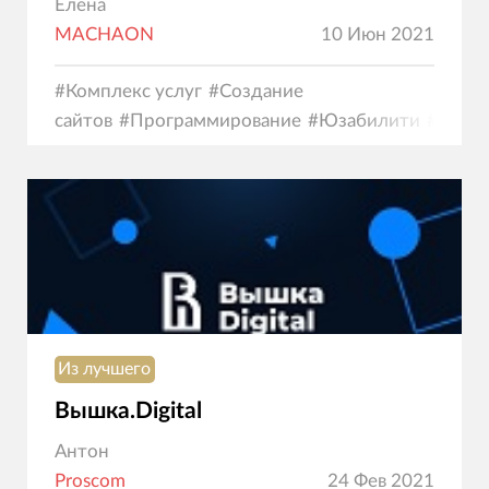
Елена
MACHAON
10 Июн 2021
#
Комплекс услуг
#
Создание
сайтов
#
Программирование
#
Юзабилити
#
Диза
Из лучшего
Вышка.Digital
Антон
Proscom
24 Фев 2021