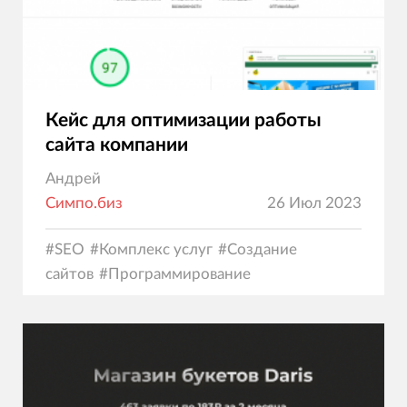
Кейс для оптимизации работы
сайта компании
Андрей
Симпо.биз
26 Июл 2023
#
SEO
#
Комплекс услуг
#
Создание
сайтов
#
Программирование