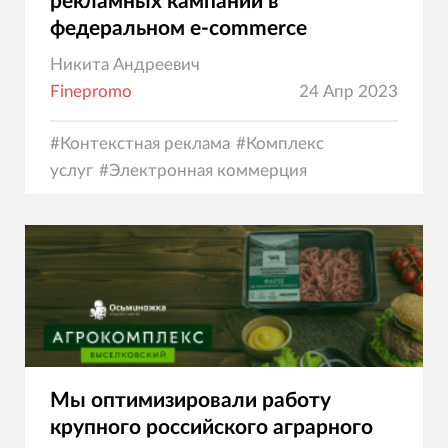
рекламных кампаний в
федеральном e-commerce
Никита Андреевич
Finepromo
24 Апр 2023
#
Контекстная реклама
#
Комплекс
услуг
#
Электронная коммерция
Мы оптимизировали работу
крупного российского аграрного