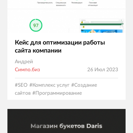
Кейс для оптимизации работы
сайта компании
Андрей
Симпо.биз
26 Июл 2023
#
SEO
#
Комплекс услуг
#
Создание
сайтов
#
Программирование