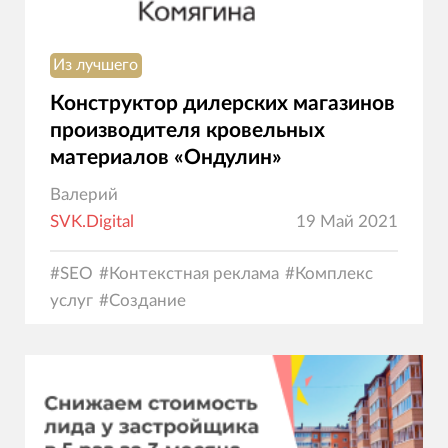
Из лучшего
Конструктор дилерских магазинов
производителя кровельных
материалов «Ондулин»
Валерий
SVK.Digital
19 Май 2021
#
SEO
#
Контекстная реклама
#
Комплекс
услуг
#
Создание
сайтов
#
Программирование
#
Дизайн
#
Электрон
коммерция