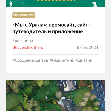
Из лучшего
«Мы с Урала»: промосайт, сайт-
путеводитель и приложение
Екатерина
BeaversBrothers
8 Фев 2021
#
Создание сайтов
#
Маркетинг
#
Дизайн