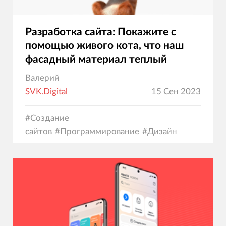
Разработка сайта: Покажите c
помощью живого кота, что наш
фасадный материал теплый
Валерий
SVK.Digital
15 Сен 2023
#
Создание
сайтов
#
Программирование
#
Дизайн