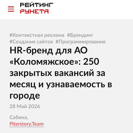
#
Контекстная реклама
#
Брендинг
#
Создание сайтов
#
Программирование
HR-бренд для АО
«Коломяжское»: 250
закрытых вакансий за
месяц и узнаваемость в
городе
28 Май 2026
Сабина,
Piterstory.Team