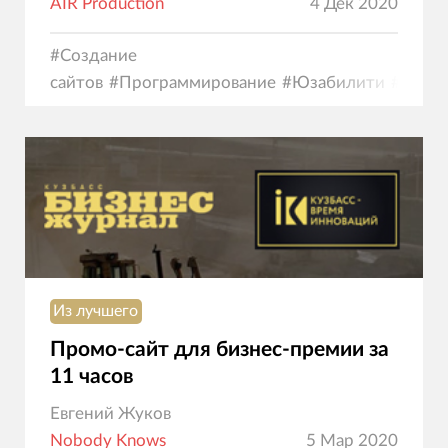
AIR Production
4 Дек 2020
#
Создание
сайтов
#
Программирование
#
Юзабилити
#
Диза
коммерция
#
Интранет
Из лучшего
Промо-сайт для бизнес-премии за
11 часов
Евгений Жуков
Nobody Knows
5 Мар 2020