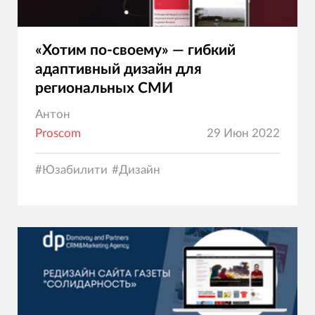
«Хотим по-своему» — гибкий
адаптивный дизайн для
региональных СМИ
Антон
Proscom
29 Июн 2022
#
Юзабилити
#
Дизайн