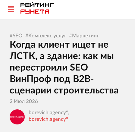
#
SEO
#
Комплекс услуг
#
Маркетинг
Когда клиент ищет не
ЛСТК, а здание: как мы
перестроили SEO
ВинПроф под B2B-
сценарии строительства
2 Июл 2026
borevich.agency°,
borevich.agency°